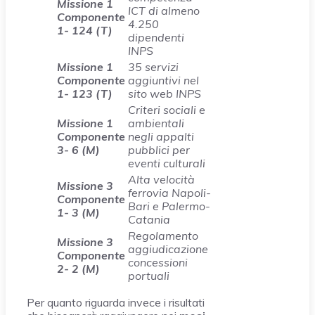
Missione 1
ICT di almeno
Componente
4.250
1- 124 (T)
dipendenti
INPS
Missione 1
35 servizi
Componente
aggiuntivi nel
1- 123 (T)
sito web INPS
Criteri sociali e
Missione 1
ambientali
Componente
negli appalti
3- 6 (M)
pubblici per
eventi culturali
Alta velocità
Missione 3
ferrovia Napoli-
Componente
Bari e Palermo-
1- 3 (M)
Catania
Regolamento
Missione 3
aggiudicazione
Componente
concessioni
2- 2 (M)
portuali
Per quanto riguarda invece i risultati