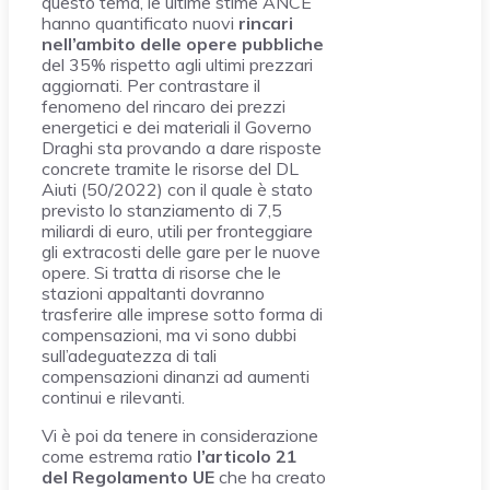
questo tema, le ultime stime ANCE
hanno quantificato nuovi
rincari
nell’ambito delle opere pubbliche
del 35% rispetto agli ultimi prezzari
aggiornati. Per contrastare il
fenomeno del rincaro dei prezzi
energetici e dei materiali il Governo
Draghi sta provando a dare risposte
concrete tramite le risorse del DL
Aiuti (50/2022) con il quale è stato
previsto lo stanziamento di 7,5
miliardi di euro, utili per fronteggiare
gli extracosti delle gare per le nuove
opere. Si tratta di risorse che le
stazioni appaltanti dovranno
trasferire alle imprese sotto forma di
compensazioni, ma vi sono dubbi
sull’adeguatezza di tali
compensazioni dinanzi ad aumenti
continui e rilevanti.
Vi è poi da tenere in considerazione
come estrema ratio
l’articolo 21
del Regolamento
UE
che ha creato