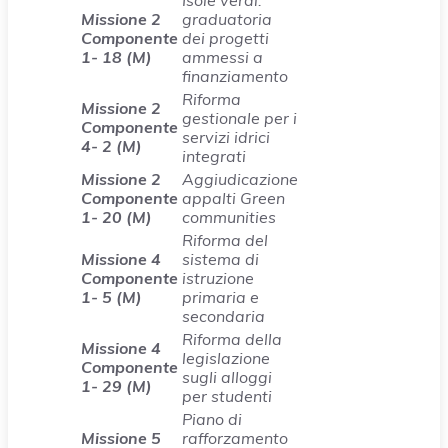
Isole verdi:
Missione 2
graduatoria
Componente
dei progetti
1- 18 (M)
ammessi a
finanziamento
Riforma
Missione 2
gestionale per i
Componente
servizi idrici
4- 2 (M)
integrati
Missione 2
Aggiudicazione
Componente
appalti Green
1- 20 (M)
communities
Riforma del
Missione 4
sistema di
Componente
istruzione
1- 5 (M)
primaria e
secondaria
Riforma della
Missione 4
legislazione
Componente
sugli alloggi
1- 29 (M)
per studenti
Piano di
Missione 5
rafforzamento