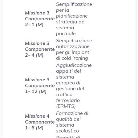
Semplificazione
per la
Missione 3
pianificazione
Componente
strategia del
2- 1 (M)
sistema
portuale
Semplificazione
Missione 3
autorizzazione
Componente
per gli impianti
2- 4 (M)
di cold ironing
Aggiudicazione
appalti del
sistema
Missione 3
europeo di
Componente
gestione del
1- 12 (M)
traffico
ferroviario
(ERMTS)
Formazione di
Missione 4
qualità del
Componente
sistema
1- 6 (M)
scolastico
Progetti di