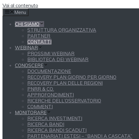
Vai al contenuto
Menu
CHI SIAMO
STRUTTURA ORGANIZZATIVA
PARTNER
CONTATTI
WEBINAR
PROSSIMI WEBINAR
BIBLIOTECA DEI WEBINAR
CONOSCERE
DOCUMENTAZIONE
RECOVERY PLAN GIORNO PER GIORNO
RECOVERY PLAN DELLE REGIONI
PNRR & CO.
APPROFONDIMENTI
RICERCHE DELL’OSSERVATORIO
COMMENTI
MONITORARE
RICERCA INVESTIMENTI
RICERCA BANDI
RICERCA BANDI SCADUTI
PARTENARIATI ESTESI – “BANDI A CASCATA”