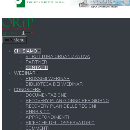
Menu
CHI SIAMO
STRUTTURA ORGANIZZATIVA
PARTNER
CONTATTI
WEBINAR
PROSSIMI WEBINAR
BIBLIOTECA DEI WEBINAR
CONOSCERE
DOCUMENTAZIONE
RECOVERY PLAN GIORNO PER GIORNO
RECOVERY PLAN DELLE REGIONI
PNRR & CO.
APPROFONDIMENTI
RICERCHE DELL’OSSERVATORIO
COMMENTI