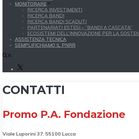
MONITORARE
RICERCA INVESTIMENTI
RICERCA BANDI
RICERCA BANDI SCADUTI
PARTENARIATI ESTESI – “BANDI A CASCATA”
ECOSISTEMI DELL’INNOVAZIONE PER LA SOSTENI
ASSISTENZA TECNICA
SEMPLIFICHIAMO IL PNRR
X
CONTATTI
Promo P.A. Fondazione
Viale Luporini 37
,
55100 Lucca