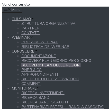
Vai al contenuto
Menu
CHI SIAMO
STRUTTURA ORGANIZZATIVA
PARTNER
CONTATTI
WEBINAR
PROSSIMI WEBINAR
BIBLIOTECA DEI WEBINAR
CONOSCERE
DOCUMENTAZIONE
RECOVERY PLAN GIORNO PER GIORNO
RECOVERY PLAN DELLE REGIONI
PNRR & CO.
APPROFONDIMENTI
RICERCHE DELL’OSSERVATORIO
COMMENTI
MONITORARE
RICERCA INVESTIMENTI
RICERCA BANDI
RICERCA BANDI SCADUTI
PARTENARIATI ESTESI – “BANDI A CASCATA”