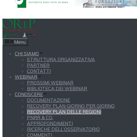
Menu
CHI SIAMO
STRUTTURA ORGANIZZATIVA
PARTNER
CONTATTI
WEBINAR
PROSSIMI WEBINAR
BIBLIOTECA DEI WEBINAR
CONOSCERE
DOCUMENTAZIONE
RECOVERY PLAN GIORNO PER GIORNO
RECOVERY PLAN DELLE REGIONI
PNRR & CO.
APPROFONDIMENTI
RICERCHE DELL’OSSERVATORIO
COMMENTI