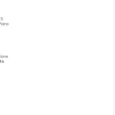
 5
Piano
zione
to