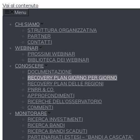
Vai al contenuto
Menu
CHI SIAMO
STRUTTURA ORGANIZZATIVA
PARTNER
CONTATTI
WEBINAR
PROSSIMI WEBINAR
BIBLIOTECA DEI WEBINAR
CONOSCERE
DOCUMENTAZIONE
RECOVERY PLAN GIORNO PER GIORNO
RECOVERY PLAN DELLE REGIONI
PNRR & CO.
APPROFONDIMENTI
RICERCHE DELL’OSSERVATORIO
COMMENTI
MONITORARE
RICERCA INVESTIMENTI
RICERCA BANDI
RICERCA BANDI SCADUTI
PARTENARIATI ESTESI – “BANDI A CASCATA”