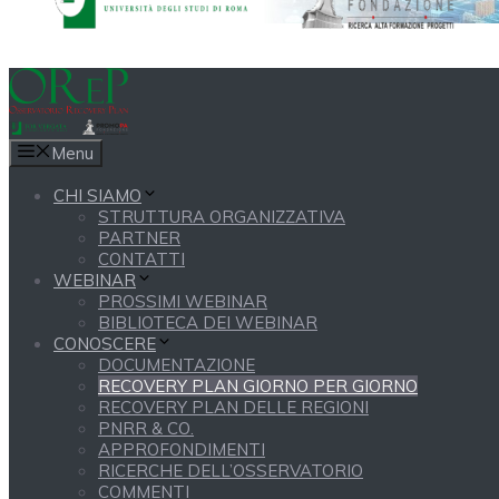
Menu
CHI SIAMO
STRUTTURA ORGANIZZATIVA
PARTNER
CONTATTI
WEBINAR
PROSSIMI WEBINAR
BIBLIOTECA DEI WEBINAR
CONOSCERE
DOCUMENTAZIONE
RECOVERY PLAN GIORNO PER GIORNO
RECOVERY PLAN DELLE REGIONI
PNRR & CO.
APPROFONDIMENTI
RICERCHE DELL’OSSERVATORIO
COMMENTI