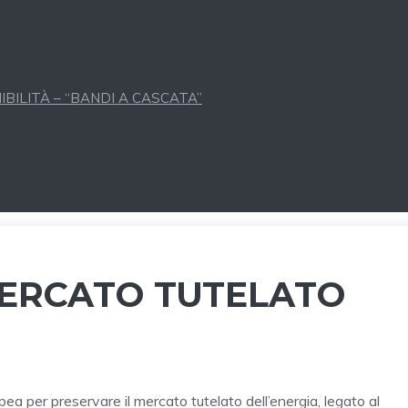
BILITÀ – “BANDI A CASCATA”
MERCATO TUTELATO
a per preservare il mercato tutelato dell’energia, legato al