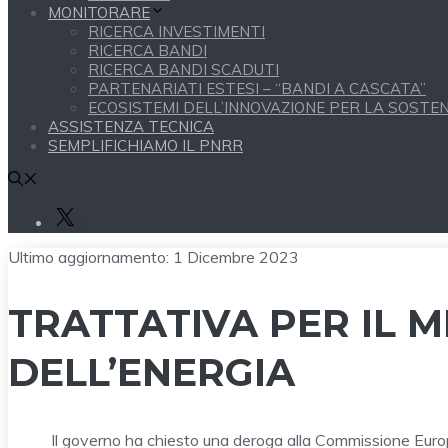
MONITORARE
RICERCA INVESTIMENTI
RICERCA BANDI
RICERCA BANDI SCADUTI
PARTENARIATI ESTESI – “BANDI A CASCATA”
ECOSISTEMI DELL’INNOVAZIONE PER LA SOSTENI
ASSISTENZA TECNICA
SEMPLIFICHIAMO IL PNRR
X
Ultimo aggiornamento:
1 Dicembre 2023
TRATTATIVA PER IL 
DELL’ENERGIA
Il governo ha chiesto una deroga alla Commissione Europe