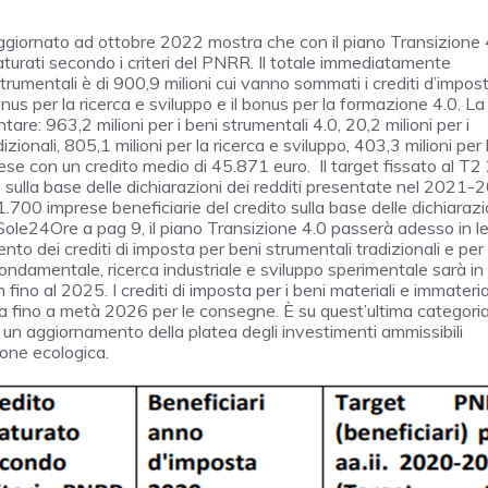
 aggiornato ad ottobre 2022 mostra che con il piano Transizione 
 maturati secondo i criteri del PNRR. Il totale immediatamente
 strumentali è di 900,9 milioni cui vanno sommati i crediti d’impos
s per la ricerca e sviluppo e il bonus per la formazione 4.0. La
e: 963,2 milioni per i beni strumentali 4.0, 20,2 milioni per i
zionali, 805,1 milioni per la ricerca e sviluppo, 403,3 milioni per 
se con un credito medio di 45.871 euro. Il target fissato al T
i sulla base delle dichiarazioni dei redditi presentate nel 2021
.700 imprese beneficiarie del credito sulla base delle dichiarazi
 Sole24Ore a pag 9, il piano Transizione 4.0 passerà adesso in l
nto dei crediti di imposta per beni strumentali tradizionali e per 
fondamentale, ricerca industriale e sviluppo sperimentale sarà in
fino al 2025. I crediti di imposta per i beni materiali e immateria
oda fino a metà 2026 per le consegne. È su quest’ultima categori
i: un aggiornamento della platea degli investimenti ammissibili
ione ecologica.