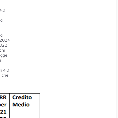
4.0
ta
la
2 2024
-2022
oni
egge
i
li 4.0
a che