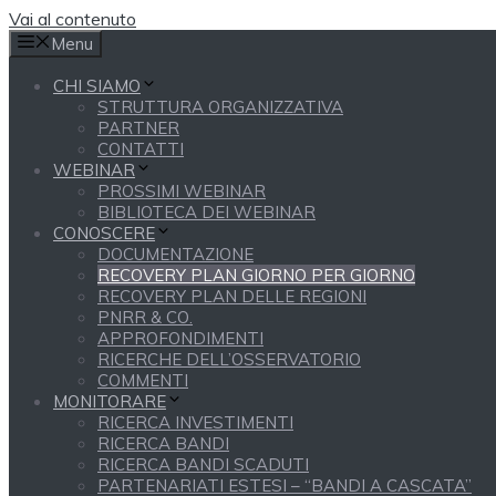
Vai al contenuto
Menu
CHI SIAMO
STRUTTURA ORGANIZZATIVA
PARTNER
CONTATTI
WEBINAR
PROSSIMI WEBINAR
BIBLIOTECA DEI WEBINAR
CONOSCERE
DOCUMENTAZIONE
RECOVERY PLAN GIORNO PER GIORNO
RECOVERY PLAN DELLE REGIONI
PNRR & CO.
APPROFONDIMENTI
RICERCHE DELL’OSSERVATORIO
COMMENTI
MONITORARE
RICERCA INVESTIMENTI
RICERCA BANDI
RICERCA BANDI SCADUTI
PARTENARIATI ESTESI – “BANDI A CASCATA”