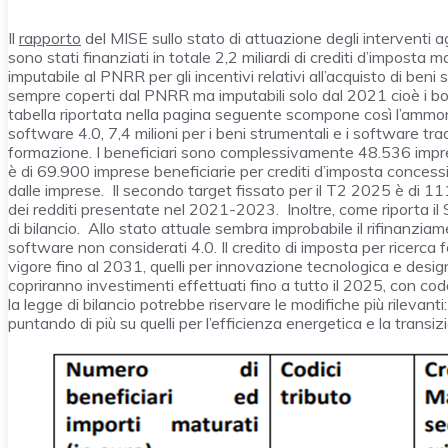
Il
rapporto
del MISE sullo stato di attuazione degli interventi
sono stati finanziati in totale 2,2 miliardi di crediti d’imposta
imputabile al PNRR per gli incentivi relativi all’acquisto di beni
sempre coperti dal PNRR ma imputabili solo dal 2021 cioè i bonu
tabella riportata nella pagina seguente scompone così l’ammontar
software 4.0, 7,4 milioni per i beni strumentali e i software tradi
formazione. I beneficiari sono complessivamente 48.536 impre
è di 69.900 imprese beneficiarie per crediti d’imposta concess
dalle imprese. Il secondo target fissato per il T2 2025 è di 111
dei redditi presentate nel 2021-2023. Inoltre, come riporta il
di bilancio. Allo stato attuale sembra improbabile il rifinanziame
software non considerati 4.0. Il credito di imposta per ricerca 
vigore fino al 2031, quelli per innovazione tecnologica e design 
copriranno investimenti effettuati fino a tutto il 2025, con c
la legge di bilancio potrebbe riservare le modifiche più rilevant
puntando di più su quelli per l’efficienza energetica e la transiz