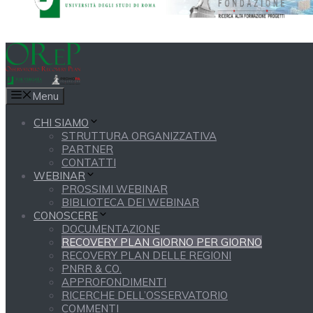
Menu
CHI SIAMO
STRUTTURA ORGANIZZATIVA
PARTNER
CONTATTI
WEBINAR
PROSSIMI WEBINAR
BIBLIOTECA DEI WEBINAR
CONOSCERE
DOCUMENTAZIONE
RECOVERY PLAN GIORNO PER GIORNO
RECOVERY PLAN DELLE REGIONI
PNRR & CO.
APPROFONDIMENTI
RICERCHE DELL’OSSERVATORIO
COMMENTI