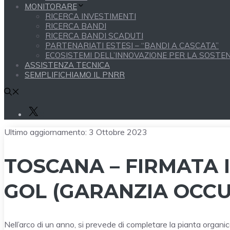
MONITORARE
RICERCA INVESTIMENTI
RICERCA BANDI
RICERCA BANDI SCADUTI
PARTENARIATI ESTESI – “BANDI A CASCATA”
ECOSISTEMI DELL’INNOVAZIONE PER LA SOSTENI
ASSISTENZA TECNICA
SEMPLIFICHIAMO IL PNRR
X
Ultimo aggiornamento:
3 Ottobre 2023
TOSCANA – FIRMATA 
GOL (GARANZIA OCCU
Nell’arco di un anno, si prevede di completare la pianta organi