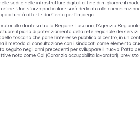
e sedi e nelle infrastrutture digitali al fine di migliorare il mode
à online. Uno sforzo particolare sarà dedicato alla comunicazion
 opportunità offerte dai Centri per l’Impiego.
o protocollo di intesa tra la Regione Toscana, l’Agenzia Regionale
attuare il piano di potenziamento della rete regionale dei servizi
modello toscano che pone l’interesse pubblico al centro, in un con
erma il metodo di consultazione con i sindacati come elemento cru
to seguito negli anni precedenti per sviluppare il nuovo Patto per
ttive noto come Gol (Garanzia occupabilità lavoratori), previsto