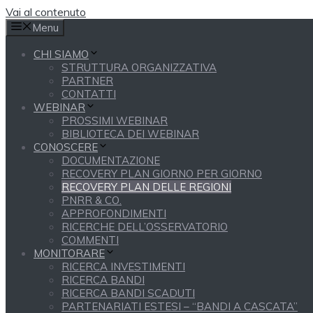
Vai al contenuto
Menu
CHI SIAMO
STRUTTURA ORGANIZZATIVA
PARTNER
CONTATTI
WEBINAR
PROSSIMI WEBINAR
BIBLIOTECA DEI WEBINAR
CONOSCERE
DOCUMENTAZIONE
RECOVERY PLAN GIORNO PER GIORNO
RECOVERY PLAN DELLE REGIONI
PNRR & CO.
APPROFONDIMENTI
RICERCHE DELL’OSSERVATORIO
COMMENTI
MONITORARE
RICERCA INVESTIMENTI
RICERCA BANDI
RICERCA BANDI SCADUTI
PARTENARIATI ESTESI – “BANDI A CASCATA”