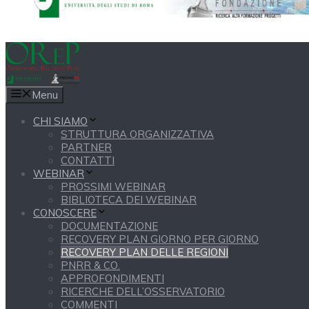
Menu
CHI SIAMO
STRUTTURA ORGANIZZATIVA
PARTNER
CONTATTI
WEBINAR
PROSSIMI WEBINAR
BIBLIOTECA DEI WEBINAR
CONOSCERE
DOCUMENTAZIONE
RECOVERY PLAN GIORNO PER GIORNO
RECOVERY PLAN DELLE REGIONI
PNRR & CO.
APPROFONDIMENTI
RICERCHE DELL’OSSERVATORIO
COMMENTI