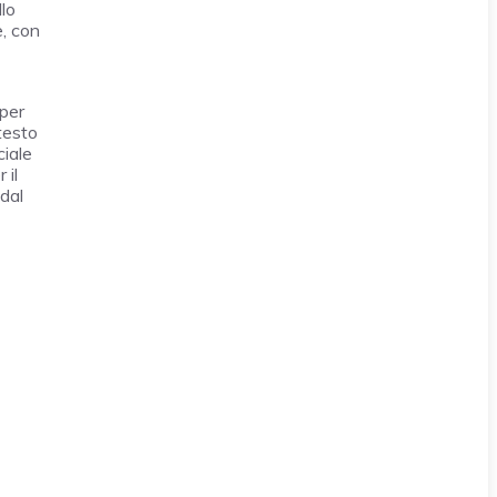
llo
e, con
 per
testo
ciale
 il
 dal