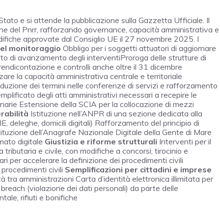
Stato e si attende la pubblicazione sulla Gazzetta Ufficiale. Il
ne del Pnrr, rafforzando governance, capacità amministrativa e
odifiche approvate dal Consiglio UE il 27 novembre 2025. I
el monitoraggio
Obbligo per i soggetti attuatori di aggiornare
o di avanzamento degli interventiProroga delle strutture di
rendicontazione e controlli anche oltre il 31 dicembre
are la capacità amministrativa centrale e territoriale
duzione dei termini nelle conferenze di servizi e rafforzamento
ificato degli atti amministrativi necessari a recepire le
narie Estensione della SCIA per la collocazione di mezzi
rabilità
Istituzione nell’ANPR di una sezione dedicata alla
IE, deleghe, domicili digitali) Rafforzamento del principio di
Istituzione dell’Anagrafe Nazionale Digitale della Gente di Mare
mato digitale
Giustizia e riforme strutturali
Interventi per il
ributaria e civile, con modifiche a concorsi, tirocinio e
ri per accelerare la definizione dei procedimenti civili
procedimenti civili
Semplificazioni per cittadini e imprese
tà tra amministrazioni Carta d’identità elettronica illimitata per
 breach (violazione dei dati personali) da parte delle
ale, rifiuti e bonifiche