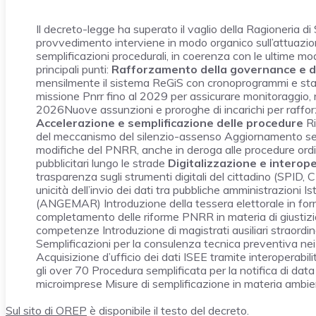
Il decreto-legge ha superato il vaglio della Ragioneria di 
provvedimento interviene in modo organico sull’attuazio
semplificazioni procedurali, in coerenza con le ultime m
principali punti:
Rafforzamento della governance e d
mensilmente il sistema ReGiS con cronoprogrammi e stat
missione Pnrr fino al 2029 per assicurare monitoraggio, 
2026Nuove assunzioni e proroghe di incarichi per rafforz
Accelerazione e semplificazione delle procedure
Ri
del meccanismo del silenzio-assenso Aggiornamento sempl
modifiche del PNRR, anche in deroga alle procedure ordi
pubblicitari lungo le strade
Digitalizzazione e interope
trasparenza sugli strumenti digitali del cittadino (SPID, C
unicità dell’invio dei dati tra pubbliche amministrazioni 
(ANGEMAR) Introduzione della tessera elettorale in for
completamento delle riforme PNRR in materia di giustizia t
competenze Introduzione di magistrati ausiliari straordina
Semplificazioni per la consulenza tecnica preventiva nei 
Acquisizione d’ufficio dei dati ISEE tramite interoperabili
gli over 70 Procedura semplificata per la notifica di data
microimprese Misure di semplificazione in materia ambient
Sul sito di OREP
è disponibile il testo del decreto.