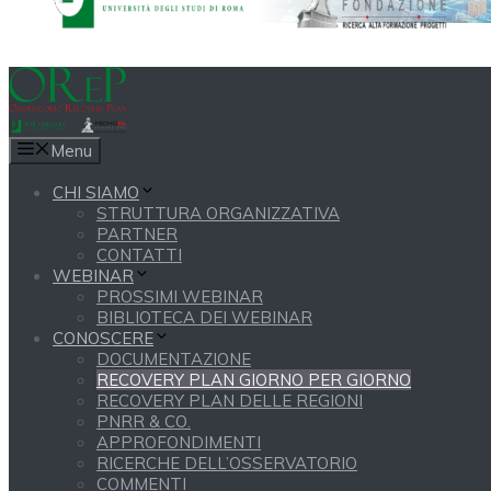
Menu
CHI SIAMO
STRUTTURA ORGANIZZATIVA
PARTNER
CONTATTI
WEBINAR
PROSSIMI WEBINAR
BIBLIOTECA DEI WEBINAR
CONOSCERE
DOCUMENTAZIONE
RECOVERY PLAN GIORNO PER GIORNO
RECOVERY PLAN DELLE REGIONI
PNRR & CO.
APPROFONDIMENTI
RICERCHE DELL’OSSERVATORIO
COMMENTI