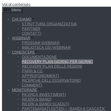
Vai al contenuto
Menu
CHI SIAMO
STRUTTURA ORGANIZZATIVA
PARTNER
CONTATTI
WEBINAR
PROSSIMI WEBINAR
BIBLIOTECA DEI WEBINAR
CONOSCERE
DOCUMENTAZIONE
RECOVERY PLAN GIORNO PER GIORNO
RECOVERY PLAN DELLE REGIONI
PNRR & CO.
APPROFONDIMENTI
RICERCHE DELL’OSSERVATORIO
COMMENTI
MONITORARE
RICERCA INVESTIMENTI
RICERCA BANDI
RICERCA BANDI SCADUTI
PARTENARIATI ESTESI – “BANDI A CASCATA”