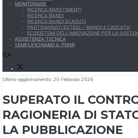
MONITORARE
RICERCA INVESTIMENTI
RICERCA BANDI
RICERCA BANDI SCADUTI
PARTENARIATI ESTESI – “BANDI A CASCATA”
ECOSISTEMI DELL’INNOVAZIONE PER LA SOSTENI
ASSISTENZA TECNICA
SEMPLIFICHIAMO IL PNRR
X
Ultimo aggiornamento:
20 Febbraio 2026
SUPERATO IL CONTR
RAGIONERIA DI STATO
LA PUBBLICAZIONE