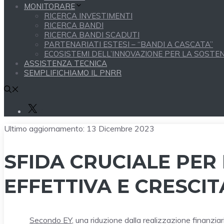
MONITORARE
RICERCA INVESTIMENTI
RICERCA BANDI
RICERCA BANDI SCADUTI
PARTENARIATI ESTESI – “BANDI A CASCATA”
ECOSISTEMI DELL’INNOVAZIONE PER LA SOSTENI
ASSISTENZA TECNICA
SEMPLIFICHIAMO IL PNRR
X
Ultimo aggiornamento:
13 Dicembre 2023
SFIDA CRUCIALE PER 
EFFETTIVA E CRESCI
Secondo EY
, una riduzione dalla realizzazione finanzi