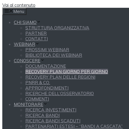
Vai al contenuto
Menu
CHI SIAMO
STRUTTURA ORGANIZZATIVA
PARTNER
CONTATTI
WEBINAR
PROSSIMI WEBINAR
BIBLIOTECA DEI WEBINAR
CONOSCERE
DOCUMENTAZIONE
RECOVERY PLAN GIORNO PER GIORNO
RECOVERY PLAN DELLE REGIONI
PNRR & CO.
APPROFONDIMENTI
RICERCHE DELL’OSSERVATORIO
COMMENTI
MONITORARE
RICERCA INVESTIMENTI
RICERCA BANDI
RICERCA BANDI SCADUTI
PARTENARIATI ESTESI – “BANDI A CASCATA”