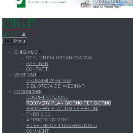
Menu
CHI SIAMO
STRUTTURA ORGANIZZATIVA
PARTNER
CONTATTI
WEBINAR
PROSSIMI WEBINAR
BIBLIOTECA DEI WEBINAR
CONOSCERE
DOCUMENTAZIONE
RECOVERY PLAN GIORNO PER GIORNO
RECOVERY PLAN DELLE REGIONI
PNRR & CO.
APPROFONDIMENTI
RICERCHE DELL’OSSERVATORIO
COMMENTI