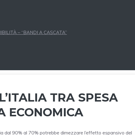
BILITÀ – “BANDI A CASCATA”
L’ITALIA TRA SPESA
TA ECONOMICA
aria dal 90% al 70% potrebbe dimezzare l’effetto espansivo del