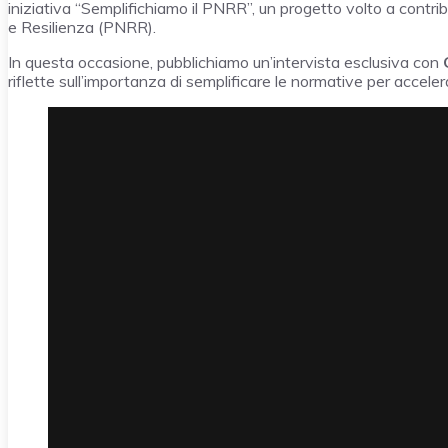
iniziativa “Semplifichiamo il PNRR”, un progetto volto a contrib
e Resilienza (PNRR).
In questa occasione, pubblichiamo un’intervista esclusiva con
riflette sull’importanza di semplificare le normative per acceler