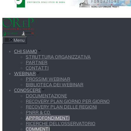
Menu
CHI SIAMO
STRUTTURA ORGANIZZATIVA
PARTNER
CONTATTI
WEBINAR
PROSSIMI WEBINAR
BIBLIOTECA DEI WEBINAR
CONOSCERE
DOCUMENTAZIONE
RECOVERY PLAN GIORNO PER GIORNO
RECOVERY PLAN DELLE REGIONI
PNRR & CO.
APPROFONDIMENTI
RICERCHE DELL’OSSERVATORIO
COMMENTI