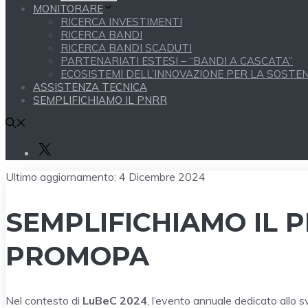
MONITORARE
RICERCA INVESTIMENTI
RICERCA BANDI
RICERCA BANDI SCADUTI
PARTENARIATI ESTESI – “BANDI A CASCATA”
ECOSISTEMI DELL’INNOVAZIONE PER LA SOSTENI
ASSISTENZA TECNICA
SEMPLIFICHIAMO IL PNRR
X
Ultimo aggiornamento:
4 Dicembre 2024
SEMPLIFICHIAMO IL P
PROMOPA
Nel contesto di
LuBeC 2024
, l’evento annuale dedicato allo 