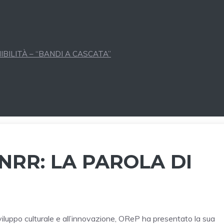
BILITÀ – “BANDI A CASCATA”
NRR: LA PAROLA DI
sviluppo culturale e all’innovazione, OReP ha presentato la sua