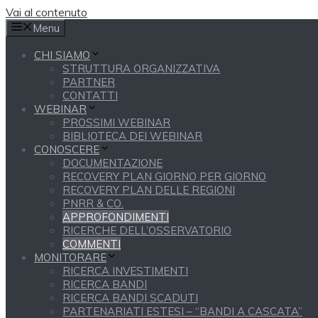
Vai al contenuto
Menu
CHI SIAMO
STRUTTURA ORGANIZZATIVA
PARTNER
CONTATTI
WEBINAR
PROSSIMI WEBINAR
BIBLIOTECA DEI WEBINAR
CONOSCERE
DOCUMENTAZIONE
RECOVERY PLAN GIORNO PER GIORNO
RECOVERY PLAN DELLE REGIONI
PNRR & CO.
APPROFONDIMENTI
RICERCHE DELL’OSSERVATORIO
COMMENTI
MONITORARE
RICERCA INVESTIMENTI
RICERCA BANDI
RICERCA BANDI SCADUTI
PARTENARIATI ESTESI – “BANDI A CASCATA”