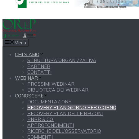
Menu
CHI SIAMO
STRUTTURA ORGANIZZATIVA
PARTNER
CONTATTI
WEBINAR
PROSSIMI WEBINAR
BIBLIOTECA DEI WEBINAR
CONOSCERE
DOCUMENTAZIONE
RECOVERY PLAN GIORNO PER GIORNO
RECOVERY PLAN DELLE REGIONI
PNRR & CO.
APPROFONDIMENTI
RICERCHE DELL’OSSERVATORIO
COMMENTI