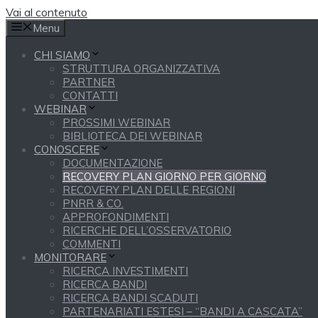
Vai al contenuto
Menu
CHI SIAMO
STRUTTURA ORGANIZZATIVA
PARTNER
CONTATTI
WEBINAR
PROSSIMI WEBINAR
BIBLIOTECA DEI WEBINAR
CONOSCERE
DOCUMENTAZIONE
RECOVERY PLAN GIORNO PER GIORNO
RECOVERY PLAN DELLE REGIONI
PNRR & CO.
APPROFONDIMENTI
RICERCHE DELL’OSSERVATORIO
COMMENTI
MONITORARE
RICERCA INVESTIMENTI
RICERCA BANDI
RICERCA BANDI SCADUTI
PARTENARIATI ESTESI – “BANDI A CASCATA”