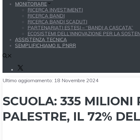
MONITORARE
RICERCA INVESTIMENTI
RICERCA BANDI
RICERCA BANDI SCADUTI
PARTENARIATI ESTESI – “BANDI A CASCATA”
ECOSISTEMI DELL’INNOVAZIONE PER LA SOSTENI
ASSISTENZA TECNICA
SEMPLIFICHIAMO IL PNRR
X
Ultimo aggiornamento:
18 Novembre 2024
SCUOLA: 335 MILIONI
PALESTRE, IL 72% DE