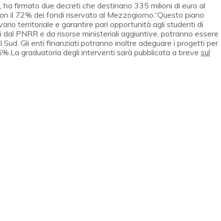
a, ha firmato due decreti che destinano 335 milioni di euro al
 con il 72% dei fondi riservato al Mezzogiorno.“Questo piano
rio territoriale e garantire pari opportunità agli studenti di
nti dal PNRR e da risorse ministeriali aggiuntive, potranno essere
l Sud. Gli enti finanziati potranno inoltre adeguare i progetti per
15%.La graduatoria degli interventi sarà pubblicata a breve
sul