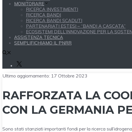
MONITORARE
RICERCA INVESTIMENTI
RICERCA BANDI
RICERCA BANDI SCADUTI
PARTENARIATI ESTESI – “BANDI A CASCATA”
ECOSISTEMI DELL’INNOVAZIONE PER LA SOSTENI
ASSISTENZA TECNICA
SEMPLIFICHIAMO IL PNRR
X
Ultimo aggiornamento:
17 Ottobre 2023
RAFFORZATA LA COOP
CON LA GERMANIA PE
Sono stati stanziati importanti fondi per la ricerca sull’idroge