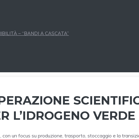
BILITÀ – “BANDI A CASCATA”
ERAZIONE SCIENTIFI
R L’IDROGENO VERDE
no, con un focus su produzione, trasporto, stoccaggio e la transiz