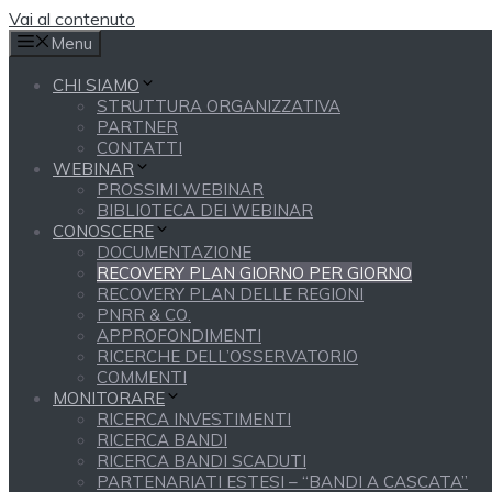
Vai al contenuto
Menu
CHI SIAMO
STRUTTURA ORGANIZZATIVA
PARTNER
CONTATTI
WEBINAR
PROSSIMI WEBINAR
BIBLIOTECA DEI WEBINAR
CONOSCERE
DOCUMENTAZIONE
RECOVERY PLAN GIORNO PER GIORNO
RECOVERY PLAN DELLE REGIONI
PNRR & CO.
APPROFONDIMENTI
RICERCHE DELL’OSSERVATORIO
COMMENTI
MONITORARE
RICERCA INVESTIMENTI
RICERCA BANDI
RICERCA BANDI SCADUTI
PARTENARIATI ESTESI – “BANDI A CASCATA”