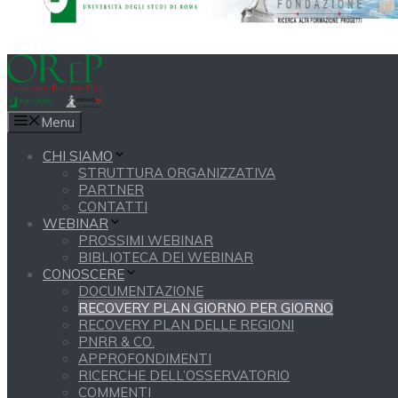
Menu
CHI SIAMO
STRUTTURA ORGANIZZATIVA
PARTNER
CONTATTI
WEBINAR
PROSSIMI WEBINAR
BIBLIOTECA DEI WEBINAR
CONOSCERE
DOCUMENTAZIONE
RECOVERY PLAN GIORNO PER GIORNO
RECOVERY PLAN DELLE REGIONI
PNRR & CO.
APPROFONDIMENTI
RICERCHE DELL’OSSERVATORIO
COMMENTI