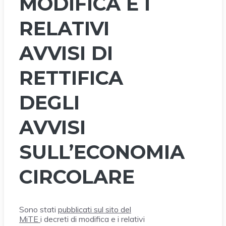
MODIFICA E I
RELATIVI
AVVISI DI
RETTIFICA
DEGLI
AVVISI
SULL’ECONOMIA
CIRCOLARE
Sono stati
pubblicati sul sito del
MiTE
i decreti di modifica e i relativi