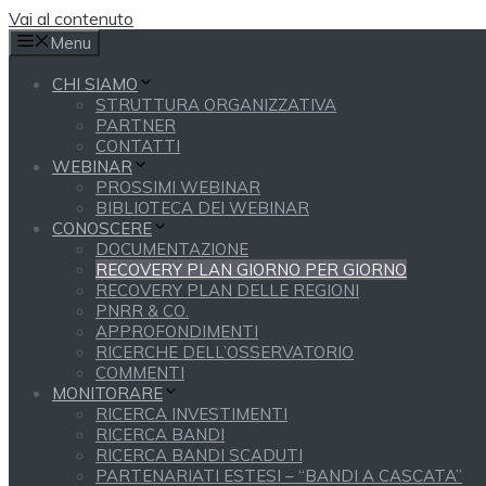
Vai al contenuto
Menu
CHI SIAMO
STRUTTURA ORGANIZZATIVA
PARTNER
CONTATTI
WEBINAR
PROSSIMI WEBINAR
BIBLIOTECA DEI WEBINAR
CONOSCERE
DOCUMENTAZIONE
RECOVERY PLAN GIORNO PER GIORNO
RECOVERY PLAN DELLE REGIONI
PNRR & CO.
APPROFONDIMENTI
RICERCHE DELL’OSSERVATORIO
COMMENTI
MONITORARE
RICERCA INVESTIMENTI
RICERCA BANDI
RICERCA BANDI SCADUTI
PARTENARIATI ESTESI – “BANDI A CASCATA”