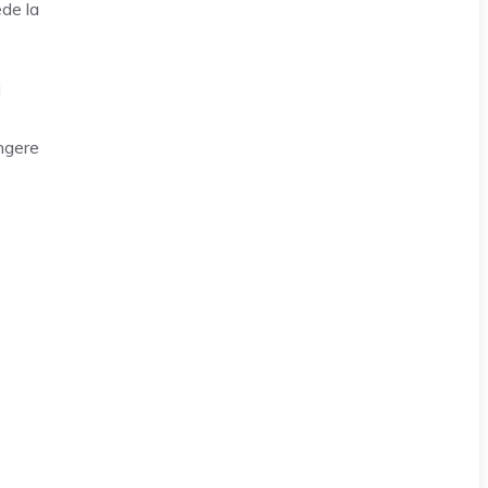
ede la
i
ungere