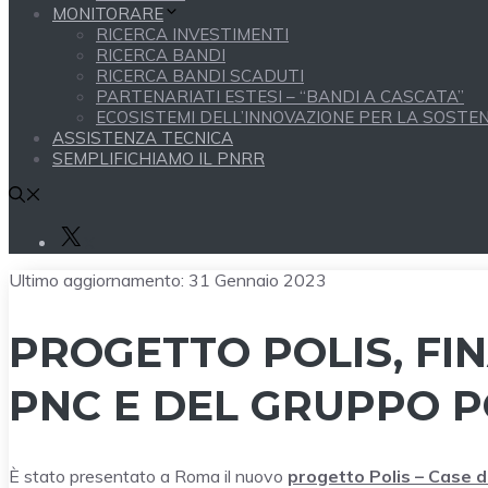
MONITORARE
RICERCA INVESTIMENTI
RICERCA BANDI
RICERCA BANDI SCADUTI
PARTENARIATI ESTESI – “BANDI A CASCATA”
ECOSISTEMI DELL’INNOVAZIONE PER LA SOSTENI
ASSISTENZA TECNICA
SEMPLIFICHIAMO IL PNRR
X
Ultimo aggiornamento:
31 Gennaio 2023
PROGETTO POLIS, FI
PNC E DEL GRUPPO P
È stato presentato a Roma il nuovo
progetto Polis – Case de