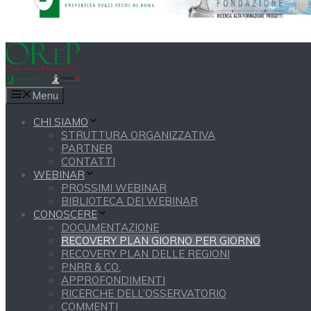
Menu
CHI SIAMO
STRUTTURA ORGANIZZATIVA
PARTNER
CONTATTI
WEBINAR
PROSSIMI WEBINAR
BIBLIOTECA DEI WEBINAR
CONOSCERE
DOCUMENTAZIONE
RECOVERY PLAN GIORNO PER GIORNO
RECOVERY PLAN DELLE REGIONI
PNRR & CO.
APPROFONDIMENTI
RICERCHE DELL’OSSERVATORIO
COMMENTI