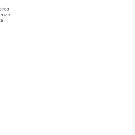
circa
tenza
di