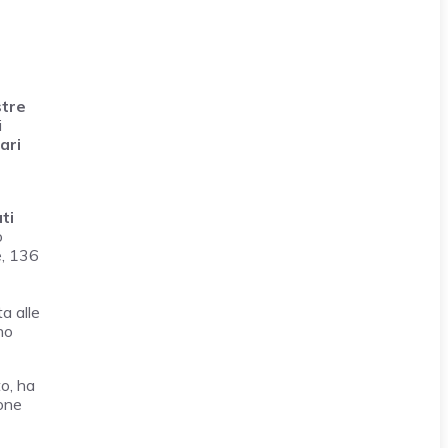
stre
i
ari
ti
o
e, 136
ta alle
no
to, ha
one