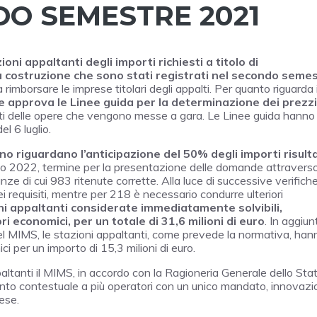
DO SEMESTRE 2021
ioni appaltanti degli importi richiesti a titolo di
a costruzione che sono stati registrati nel secondo seme
 rimborsare le imprese titolari degli appalti. Per quanto riguarda 
he approva le Linee guida per la determinazione dei prezzi
orti delle opere che vengono messe a gara. Le Linee guida hanno
l 6 luglio.
o riguardano l’anticipazione del 50% degli importi risulta
ugno 2022, termine per la presentazione delle domande attravers
ze di cui 983 ritenute corrette. Alla luce di successive verifich
 requisiti, mentre per 218 è necessario condurre ulteriori
oni appaltanti considerate immediatamente solvibili,
i economici, per un totale di 31,6 milioni di euro
. In aggiun
el MIMS, le stazioni appaltanti, come prevede la normativa, han
i per un importo di 15,3 milioni di euro.
paltanti il MIMS, in accordo con la Ragioneria Generale dello Sta
to contestuale a più operatori con un unico mandato, innovazi
rese.