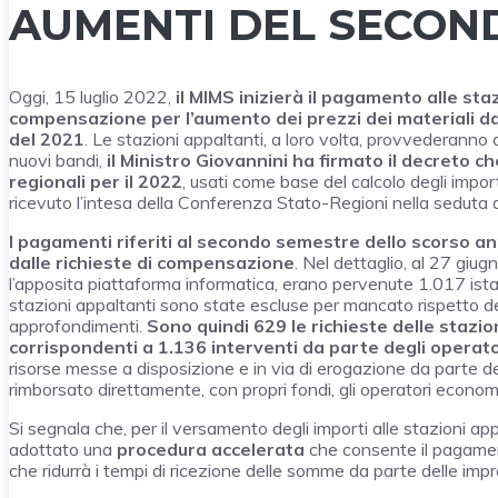
AUMENTI DEL SECON
Oggi, 15 luglio 2022,
il MIMS inizierà il pagamento alle staz
compensazione per l’aumento dei prezzi dei materiali d
del 2021
. Le stazioni appaltanti, a loro volta, provvederanno a
nuovi bandi,
il Ministro Giovannini
ha firmato il decreto c
regionali per il 2022
, usati come base del calcolo degli imp
ricevuto l’intesa della Conferenza Stato-Regioni nella seduta de
I pagamenti riferiti al secondo semestre dello scorso ann
dalle richieste di compensazione
. Nel dettaglio, al 27 gi
l’apposita piattaforma informatica, erano pervenute 1.017 istan
stazioni appaltanti sono state escluse per mancato rispetto dei
approfondimenti.
Sono quindi
629 le richieste delle stazi
corrispondenti a 1.136 interventi da parte degli operator
risorse messe a disposizione e in via di erogazione da parte d
rimborsato direttamente, con propri fondi, gli operatori economic
Si segnala che, per il versamento degli importi alle stazioni ap
adottato una
procedura accelerata
che consente il pagamen
che ridurrà i tempi di ricezione delle somme da parte delle imp