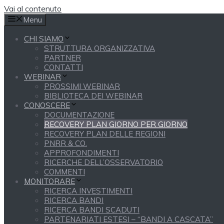
Vai al contenuto
Menu
CHI SIAMO
STRUTTURA ORGANIZZATIVA
PARTNER
CONTATTI
WEBINAR
PROSSIMI WEBINAR
BIBLIOTECA DEI WEBINAR
CONOSCERE
DOCUMENTAZIONE
RECOVERY PLAN GIORNO PER GIORNO
RECOVERY PLAN DELLE REGIONI
PNRR & CO.
APPROFONDIMENTI
RICERCHE DELL’OSSERVATORIO
COMMENTI
MONITORARE
RICERCA INVESTIMENTI
RICERCA BANDI
RICERCA BANDI SCADUTI
PARTENARIATI ESTESI – “BANDI A CASCATA”