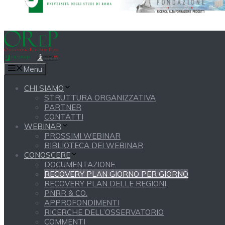
Menu
CHI SIAMO
STRUTTURA ORGANIZZATIVA
PARTNER
CONTATTI
WEBINAR
PROSSIMI WEBINAR
BIBLIOTECA DEI WEBINAR
CONOSCERE
DOCUMENTAZIONE
RECOVERY PLAN GIORNO PER GIORNO
RECOVERY PLAN DELLE REGIONI
PNRR & CO.
APPROFONDIMENTI
RICERCHE DELL’OSSERVATORIO
COMMENTI