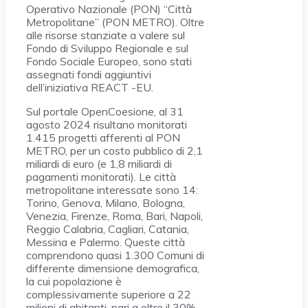
Operativo Nazionale (PON) “Città
Metropolitane” (PON METRO). Oltre
alle risorse stanziate a valere sul
Fondo di Sviluppo Regionale e sul
Fondo Sociale Europeo, sono stati
assegnati fondi aggiuntivi
dell’iniziativa REACT -EU.
Sul portale OpenCoesione, al 31
agosto 2024 risultano monitorati
1.415 progetti afferenti al PON
METRO, per un costo pubblico di 2,1
miliardi di euro (e 1,8 miliardi di
pagamenti monitorati). Le città
metropolitane interessate sono 14:
Torino, Genova, Milano, Bologna,
Venezia, Firenze, Roma, Bari, Napoli,
Reggio Calabria, Cagliari, Catania,
Messina e Palermo. Queste città
comprendono quasi 1.300 Comuni di
differente dimensione demografica,
la cui popolazione è
complessivamente superiore a 22
milioni di abitanti, pari a oltre il 30%