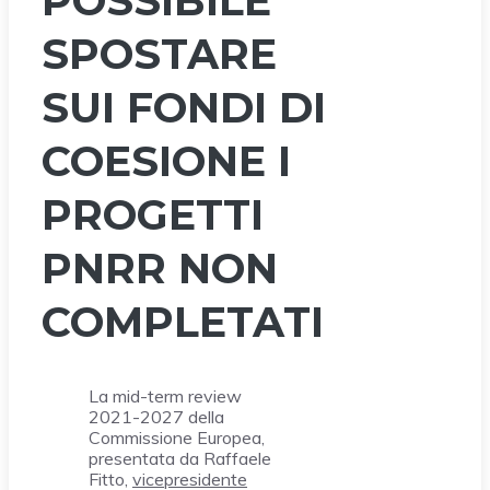
POSSIBILE
SPOSTARE
SUI FONDI DI
COESIONE I
PROGETTI
PNRR NON
COMPLETATI
La mid-term review
2021-2027 della
Commissione Europea,
presentata da Raffaele
Fitto,
vicepresidente