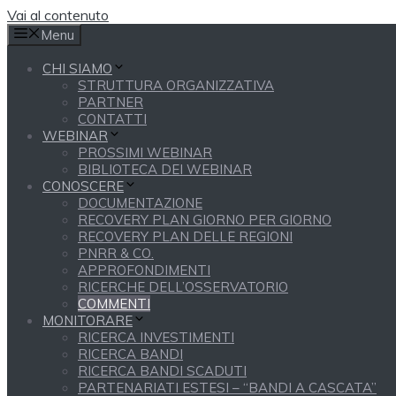
Vai al contenuto
Menu
CHI SIAMO
STRUTTURA ORGANIZZATIVA
PARTNER
CONTATTI
WEBINAR
PROSSIMI WEBINAR
BIBLIOTECA DEI WEBINAR
CONOSCERE
DOCUMENTAZIONE
RECOVERY PLAN GIORNO PER GIORNO
RECOVERY PLAN DELLE REGIONI
PNRR & CO.
APPROFONDIMENTI
RICERCHE DELL’OSSERVATORIO
COMMENTI
MONITORARE
RICERCA INVESTIMENTI
RICERCA BANDI
RICERCA BANDI SCADUTI
PARTENARIATI ESTESI – “BANDI A CASCATA”