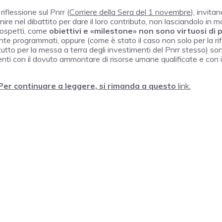
flessione sul Pnrr (
Corriere della Sera del 1 novembre
), invita
enire nel dibattito per dare il loro contributo, non lasciandolo in m
 sospetti, come
obiettivi e «milestone» non sono virtuosi di 
te programmati, oppure (come è stato il caso non solo per la r
tto per la messa a terra degli investimenti del Pnrr stesso) so
menti con il dovuto ammontare di risorse umane qualificate e con i
Per continuare a leggere, si rimanda a questo
link.