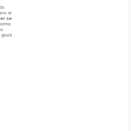
ndo
ano ai
per se
iforma
no
 giusti