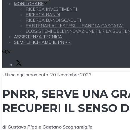
MONITORARE
RICERCA INVESTIMENTI
RICERCA BANDI
RICERCA BANDI SCADUTI
PARTENARIATI ESTESI – “BANDI A CASCATA”
ECOSISTEMI DELL’INNOVAZIONE PER LA SOSTENI
ASSISTENZA TECNICA
SEMPLIFICHIAMO IL PNRR
X
Ultimo aggiornamento:
20 Novembre 2023
PNRR, SERVE UNA GR
RECUPERI IL SENSO 
di Gustavo Piga e Gaetano Scognamiglio