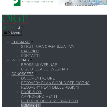
Menu
CHI SIAMO
STRUTTURA ORGANIZZATIVA
PARTNER
CONTATTI
WEBINAR
PROSSIMI WEBINAR
BIBLIOTECA DEI WEBINAR
CONOSCERE
DOCUMENTAZIONE
RECOVERY PLAN GIORNO PER GIORNO
RECOVERY PLAN DELLE REGIONI
PNRR & CO.
APPROFONDIMENTI
RICERCHE DELL’OSSERVATORIO
COMMENTI