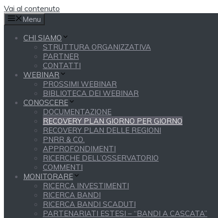
Vai al contenuto
Menu
CHI SIAMO
STRUTTURA ORGANIZZATIVA
PARTNER
CONTATTI
WEBINAR
PROSSIMI WEBINAR
BIBLIOTECA DEI WEBINAR
CONOSCERE
DOCUMENTAZIONE
RECOVERY PLAN GIORNO PER GIORNO
RECOVERY PLAN DELLE REGIONI
PNRR & CO.
APPROFONDIMENTI
RICERCHE DELL’OSSERVATORIO
COMMENTI
MONITORARE
RICERCA INVESTIMENTI
RICERCA BANDI
RICERCA BANDI SCADUTI
PARTENARIATI ESTESI – “BANDI A CASCATA”