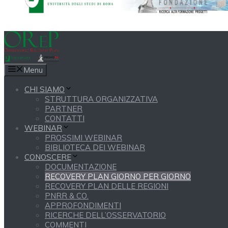
Menu
CHI SIAMO
STRUTTURA ORGANIZZATIVA
PARTNER
CONTATTI
WEBINAR
PROSSIMI WEBINAR
BIBLIOTECA DEI WEBINAR
CONOSCERE
DOCUMENTAZIONE
RECOVERY PLAN GIORNO PER GIORNO
RECOVERY PLAN DELLE REGIONI
PNRR & CO.
APPROFONDIMENTI
RICERCHE DELL’OSSERVATORIO
COMMENTI