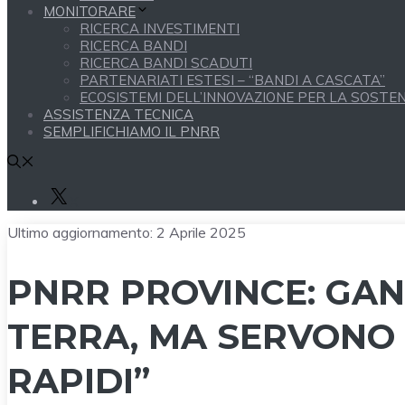
MONITORARE
RICERCA INVESTIMENTI
RICERCA BANDI
RICERCA BANDI SCADUTI
PARTENARIATI ESTESI – “BANDI A CASCATA”
ECOSISTEMI DELL’INNOVAZIONE PER LA SOSTENI
ASSISTENZA TECNICA
SEMPLIFICHIAMO IL PNRR
X
Ultimo aggiornamento:
2 Aprile 2025
PNRR PROVINCE: GAN
TERRA, MA SERVONO
RAPIDI”