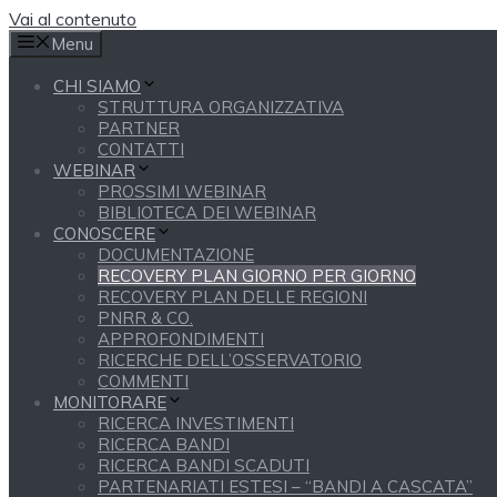
Vai al contenuto
Menu
CHI SIAMO
STRUTTURA ORGANIZZATIVA
PARTNER
CONTATTI
WEBINAR
PROSSIMI WEBINAR
BIBLIOTECA DEI WEBINAR
CONOSCERE
DOCUMENTAZIONE
RECOVERY PLAN GIORNO PER GIORNO
RECOVERY PLAN DELLE REGIONI
PNRR & CO.
APPROFONDIMENTI
RICERCHE DELL’OSSERVATORIO
COMMENTI
MONITORARE
RICERCA INVESTIMENTI
RICERCA BANDI
RICERCA BANDI SCADUTI
PARTENARIATI ESTESI – “BANDI A CASCATA”