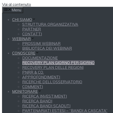
Vai al contenuto
Menu
CHI SIAMO
STRUTTURA ORGANIZZATIVA
PARTNER
CONTATTI
WEBINAR
PROSSIMI WEBINAR
BIBLIOTECA DEI WEBINAR
CONOSCERE
DOCUMENTAZIONE
RECOVERY PLAN GIORNO PER GIORNO
RECOVERY PLAN DELLE REGIONI
PNRR & CO.
APPROFONDIMENTI
RICERCHE DELL’OSSERVATORIO
COMMENTI
MONITORARE
RICERCA INVESTIMENTI
RICERCA BANDI
RICERCA BANDI SCADUTI
PARTENARIATI ESTESI – “BANDI A CASCATA”