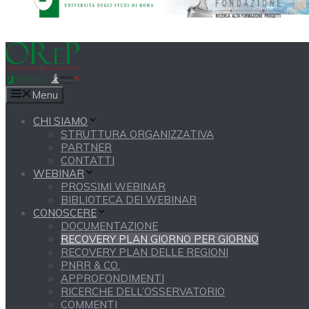
Menu
CHI SIAMO
STRUTTURA ORGANIZZATIVA
PARTNER
CONTATTI
WEBINAR
PROSSIMI WEBINAR
BIBLIOTECA DEI WEBINAR
CONOSCERE
DOCUMENTAZIONE
RECOVERY PLAN GIORNO PER GIORNO
RECOVERY PLAN DELLE REGIONI
PNRR & CO.
APPROFONDIMENTI
RICERCHE DELL’OSSERVATORIO
COMMENTI