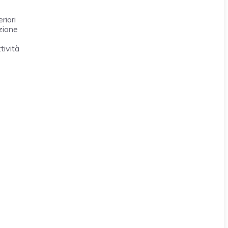
riori
azione
tività