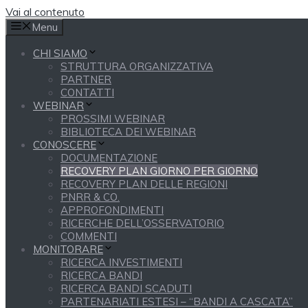
Vai al contenuto
Menu
CHI SIAMO
STRUTTURA ORGANIZZATIVA
PARTNER
CONTATTI
WEBINAR
PROSSIMI WEBINAR
BIBLIOTECA DEI WEBINAR
CONOSCERE
DOCUMENTAZIONE
RECOVERY PLAN GIORNO PER GIORNO
RECOVERY PLAN DELLE REGIONI
PNRR & CO.
APPROFONDIMENTI
RICERCHE DELL’OSSERVATORIO
COMMENTI
MONITORARE
RICERCA INVESTIMENTI
RICERCA BANDI
RICERCA BANDI SCADUTI
PARTENARIATI ESTESI – “BANDI A CASCATA”