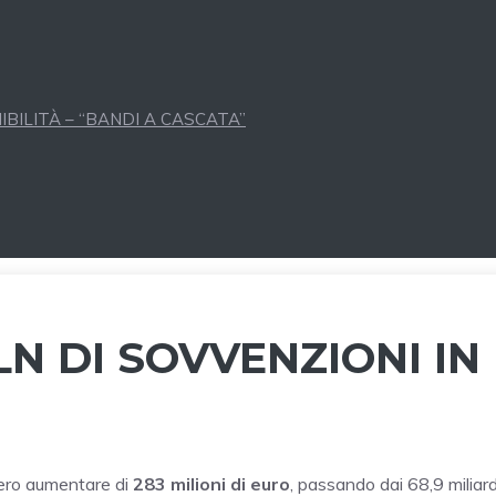
BILITÀ – “BANDI A CASCATA”
LN DI SOVVENZIONI IN
bero aumentare di
283 milioni di euro
, passando dai 68,9 miliard