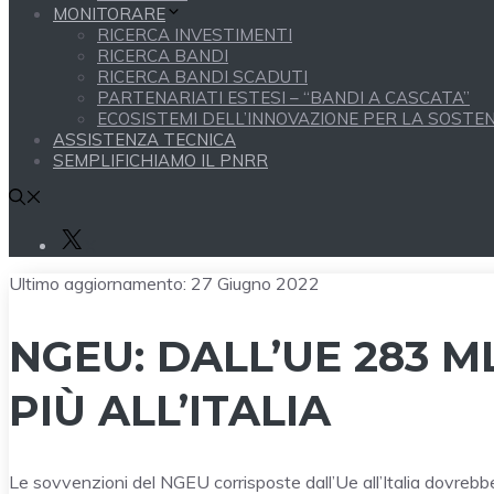
MONITORARE
RICERCA INVESTIMENTI
RICERCA BANDI
RICERCA BANDI SCADUTI
PARTENARIATI ESTESI – “BANDI A CASCATA”
ECOSISTEMI DELL’INNOVAZIONE PER LA SOSTENI
ASSISTENZA TECNICA
SEMPLIFICHIAMO IL PNRR
X
Ultimo aggiornamento:
27 Giugno 2022
NGEU: DALL’UE 283 M
PIÙ ALL’ITALIA
Le sovvenzioni del NGEU corrisposte dall’Ue all’Italia dovreb