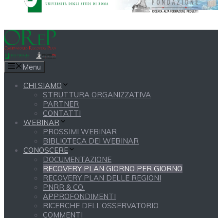
Menu
CHI SIAMO
STRUTTURA ORGANIZZATIVA
PARTNER
CONTATTI
WEBINAR
PROSSIMI WEBINAR
BIBLIOTECA DEI WEBINAR
CONOSCERE
DOCUMENTAZIONE
RECOVERY PLAN GIORNO PER GIORNO
RECOVERY PLAN DELLE REGIONI
PNRR & CO.
APPROFONDIMENTI
RICERCHE DELL’OSSERVATORIO
COMMENTI