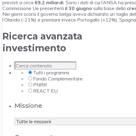
previsti a circa
69,2 miliardi
. Sono i dati di cui l’ANSA ha preso
Commissione Ue presenterà
il 30 giugno
sulla base della
cre
Nei giorni scorsi il governo belga aveva dichiarato un taglio d
l’Olanda (-21%) e premiare invece Portogallo (+12%), Spagn
Ricerca avanzata
investimento
Tutti i programmi
Fondo Complementare
PNRR
REACT EU
Missione