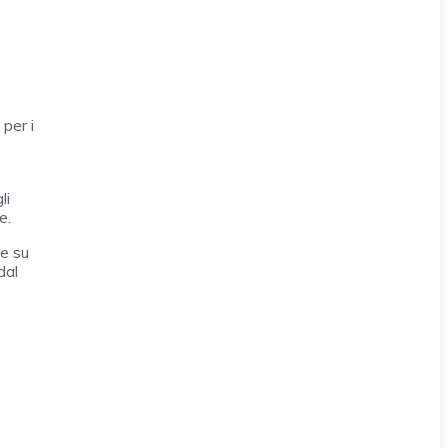
per i
li
e.
te su
dal