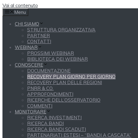
Vai al contenuto
Menu
CHI SIAMO
STRUTTURA ORGANIZZATIVA
PARTNER
CONTATTI
WEBINAR
PROSSIMI WEBINAR
BIBLIOTECA DEI WEBINAR
CONOSCERE
DOCUMENTAZIONE
RECOVERY PLAN GIORNO PER GIORNO
RECOVERY PLAN DELLE REGIONI
PNRR & CO.
APPROFONDIMENTI
RICERCHE DELL’OSSERVATORIO
COMMENTI
MONITORARE
RICERCA INVESTIMENTI
RICERCA BANDI
RICERCA BANDI SCADUTI
PARTENARIATI ESTESI – “BANDI A CASCATA”