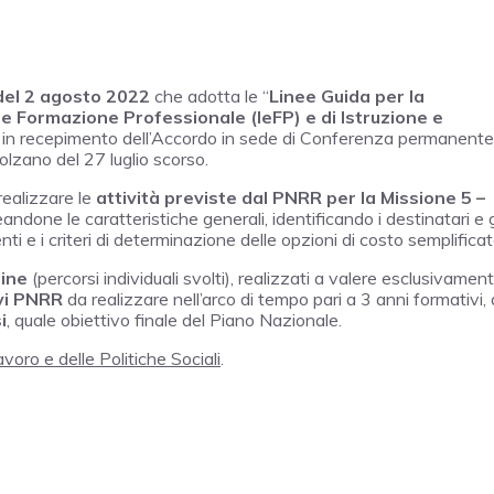
 del 2 agosto 2022
che adotta le “
Linee Guida per la
e Formazione Professionale (IeFP) e di Istruzione e
, in recepimento dell’Accordo in sede di Conferenza permanente 
lzano del 27 luglio scorso.
realizzare le
attività previste dal PNRR per la Missione 5 –
eandone le caratteristiche generali, identificando i destinatari e g
i e i criteri di determinazione delle opzioni di costo semplificat
line
(percorsi individuali svolti), realizzati a valere esclusivamen
vi PNRR
da realizzare nell’arco di tempo pari a 3 anni formativi, 
i
, quale obiettivo finale del Piano Nazionale.
avoro e delle Politiche Sociali
.