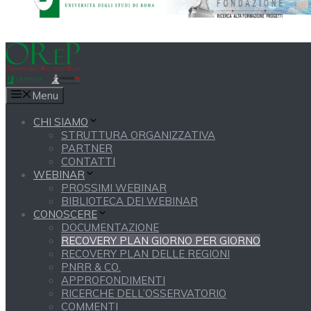
Menu
CHI SIAMO
STRUTTURA ORGANIZZATIVA
PARTNER
CONTATTI
WEBINAR
PROSSIMI WEBINAR
BIBLIOTECA DEI WEBINAR
CONOSCERE
DOCUMENTAZIONE
RECOVERY PLAN GIORNO PER GIORNO
RECOVERY PLAN DELLE REGIONI
PNRR & CO.
APPROFONDIMENTI
RICERCHE DELL’OSSERVATORIO
COMMENTI