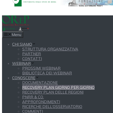
Menu
CHI SIAMO
STRUTTURA ORGANIZZATIVA
PARTNER
CONTATTI
WEBINAR
PROSSIMI WEBINAR
BIBLIOTECA DEI WEBINAR
CONOSCERE
DOCUMENTAZIONE
RECOVERY PLAN GIORNO PER GIORNO
RECOVERY PLAN DELLE REGIONI
PNRR & CO.
APPROFONDIMENTI
RICERCHE DELL’OSSERVATORIO
COMMENTI