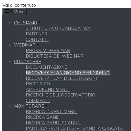
Vai al contenuto
Menu
CHI SIAMO
STRUTTURA ORGANIZZATIVA
PARTNER
CONTATTI
WEBINAR
PROSSIMI WEBINAR
BIBLIOTECA DEI WEBINAR
CONOSCERE
DOCUMENTAZIONE
RECOVERY PLAN GIORNO PER GIORNO
RECOVERY PLAN DELLE REGIONI
PNRR & CO.
APPROFONDIMENTI
RICERCHE DELL’OSSERVATORIO
COMMENTI
MONITORARE
RICERCA INVESTIMENTI
RICERCA BANDI
RICERCA BANDI SCADUTI
PARTENARIATI ESTESI – “BANDI A CASCATA”