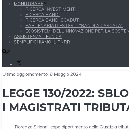
MONITORARE
RICERCA INVESTIMENTI
RICERCA BANDI
RICERCA BANDI SCADUTI
PARTENARIATI ESTESI – “BANDI A CASCATA”
ECOSISTEMI DELL’INNOVAZIONE PER LA SOSTENI
ASSISTENZA TECNICA
SEMPLIFICHIAMO IL PNRR
X
Ultimo aggiornamento:
8 Maggio 2024
LEGGE 130/2022: SBL
I MAGISTRATI TRIBUT
Fiorenzo Sirianni, capo dipartimento della Giustizia trib