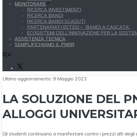
MONITORARE
RICERCA INVESTIMENTI
RICERCA BANDI
RICERCA BANDI SCADUTI
PARTENARIATI ESTESI – “BANDI A CASCATA”
ECOSISTEMI DELL’INNOVAZIONE PER LA SOSTENI
ASSISTENZA TECNICA
SEMPLIFICHIAMO IL PNRR
X
Ultimo aggiornamento:
9 Maggio 2023
LA SOLUZIONE DEL PN
ALLOGGI UNIVERSITA
Gli studenti continuano a manifestare contro i prezzi alti degl