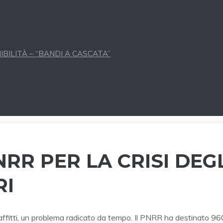
BILITÀ – “BANDI A CASCATA”
RR PER LA CRISI DEG
RI
i affitti, un problema radicato da tempo. Il PNRR ha destinato 96