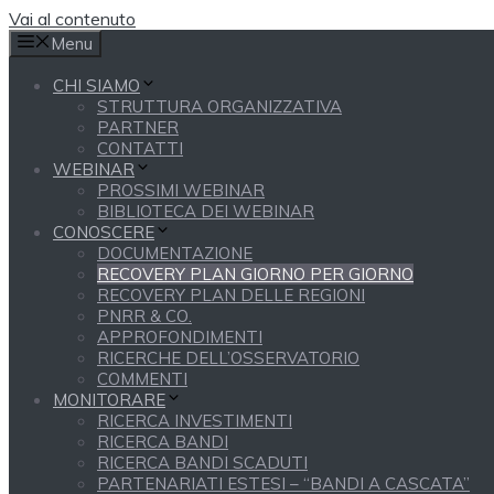
Vai al contenuto
Menu
CHI SIAMO
STRUTTURA ORGANIZZATIVA
PARTNER
CONTATTI
WEBINAR
PROSSIMI WEBINAR
BIBLIOTECA DEI WEBINAR
CONOSCERE
DOCUMENTAZIONE
RECOVERY PLAN GIORNO PER GIORNO
RECOVERY PLAN DELLE REGIONI
PNRR & CO.
APPROFONDIMENTI
RICERCHE DELL’OSSERVATORIO
COMMENTI
MONITORARE
RICERCA INVESTIMENTI
RICERCA BANDI
RICERCA BANDI SCADUTI
PARTENARIATI ESTESI – “BANDI A CASCATA”