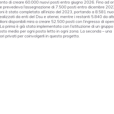
intento di creare 60.000 nuovi posti entro giugno 2026. Fino ad o
e prevedeva l’assegnazione di 7.500 posti entro dicembre 2022
oni è stato completato all’inizio del 2023, portando a 8.581 nuo
ealizzati da enti del Dsu e atenei, mentre i restanti 5.840 da altr
ioni disponibili mira a creare 52.500 posti con l’ingresso di oper
 La prima è già stata implementata con l’istituzione di un gruppo 
il costo medio per ogni posto letto in ogni zona. La seconda – una
ori privati per coinvolgerli in questo progetto.