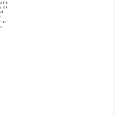
ra ne
 e i
vi
i
atori
di