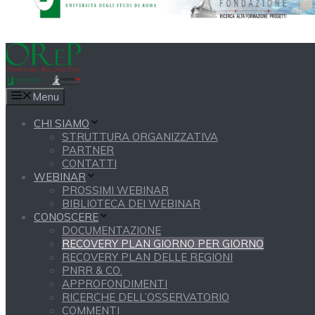
Menu
CHI SIAMO
STRUTTURA ORGANIZZATIVA
PARTNER
CONTATTI
WEBINAR
PROSSIMI WEBINAR
BIBLIOTECA DEI WEBINAR
CONOSCERE
DOCUMENTAZIONE
RECOVERY PLAN GIORNO PER GIORNO
RECOVERY PLAN DELLE REGIONI
PNRR & CO.
APPROFONDIMENTI
RICERCHE DELL’OSSERVATORIO
COMMENTI