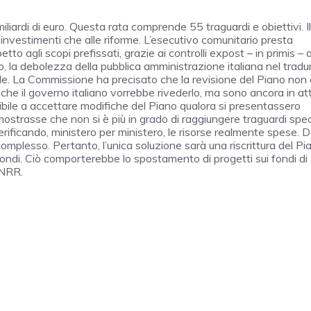
iliardi di euro. Questa rata comprende 55 traguardi e obiettivi. Il
i investimenti che alle riforme. L’esecutivo comunitario presta
tto agli scopi prefissati, grazie ai controlli expost – in primis – d
 la debolezza della pubblica amministrazione italiana nel tradur
le. La Commissione ha precisato che la revisione del Piano non
che il governo italiano vorrebbe rivederlo, ma sono ancora in at
ibile a accettare modifiche del Piano qualora si presentassero
ostrasse che non si è più in grado di raggiungere traguardi specifi
rificando, ministero per ministero, le risorse realmente spese. D
omplesso. Pertanto, l’unica soluzione sarà una riscrittura del Pi
 fondi. Ciò comporterebbe lo spostamento di progetti sui fondi di
PNRR.