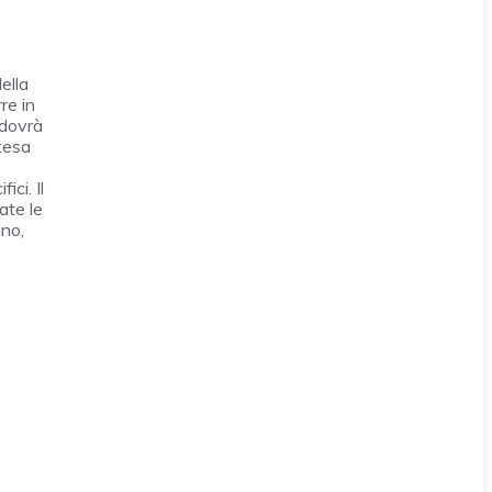
ella
re in
 dovrà
tesa
ci. Il
ate le
ano,