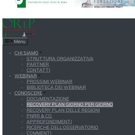
Menu
CHI SIAMO
STRUTTURA ORGANIZZATIVA
PARTNER
CONTATTI
WEBINAR
PROSSIMI WEBINAR
BIBLIOTECA DEI WEBINAR
CONOSCERE
DOCUMENTAZIONE
RECOVERY PLAN GIORNO PER GIORNO
RECOVERY PLAN DELLE REGIONI
PNRR & CO.
APPROFONDIMENTI
RICERCHE DELL’OSSERVATORIO
COMMENTI