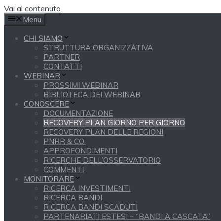
Vai al contenuto
Menu
CHI SIAMO
STRUTTURA ORGANIZZATIVA
PARTNER
CONTATTI
WEBINAR
PROSSIMI WEBINAR
BIBLIOTECA DEI WEBINAR
CONOSCERE
DOCUMENTAZIONE
RECOVERY PLAN GIORNO PER GIORNO
RECOVERY PLAN DELLE REGIONI
PNRR & CO.
APPROFONDIMENTI
RICERCHE DELL’OSSERVATORIO
COMMENTI
MONITORARE
RICERCA INVESTIMENTI
RICERCA BANDI
RICERCA BANDI SCADUTI
PARTENARIATI ESTESI – “BANDI A CASCATA”