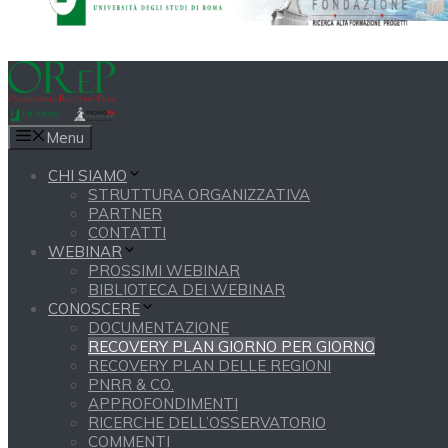
Menu
CHI SIAMO
STRUTTURA ORGANIZZATIVA
PARTNER
CONTATTI
WEBINAR
PROSSIMI WEBINAR
BIBLIOTECA DEI WEBINAR
CONOSCERE
DOCUMENTAZIONE
RECOVERY PLAN GIORNO PER GIORNO
RECOVERY PLAN DELLE REGIONI
PNRR & CO.
APPROFONDIMENTI
RICERCHE DELL’OSSERVATORIO
COMMENTI