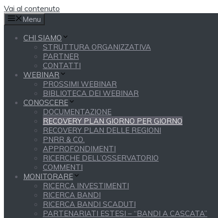
Vai al contenuto
Menu
CHI SIAMO
STRUTTURA ORGANIZZATIVA
PARTNER
CONTATTI
WEBINAR
PROSSIMI WEBINAR
BIBLIOTECA DEI WEBINAR
CONOSCERE
DOCUMENTAZIONE
RECOVERY PLAN GIORNO PER GIORNO
RECOVERY PLAN DELLE REGIONI
PNRR & CO.
APPROFONDIMENTI
RICERCHE DELL’OSSERVATORIO
COMMENTI
MONITORARE
RICERCA INVESTIMENTI
RICERCA BANDI
RICERCA BANDI SCADUTI
PARTENARIATI ESTESI – “BANDI A CASCATA”