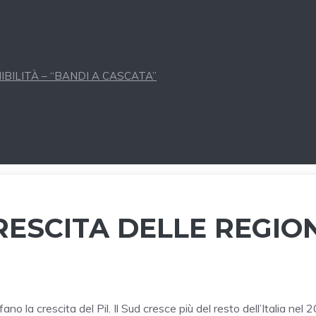
BILITÀ – “BANDI A CASCATA”
RESCITA DELLE REGIO
no la crescita del Pil. Il Sud cresce più del resto dell’Italia nel 