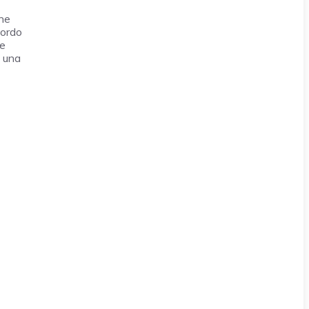
che
lordo
le
a una