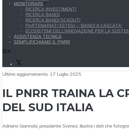
MONITORARE
RICERCA INVESTIMENTI
RICERCA BANDI
RICERCA BANDI SCADUTI
PARTENARIATI ESTESI – “BANDI A CASCATA”
ECOSISTEMI DELL’INNOVAZIONE PER LA SOSTENI
ASSISTENZA TECNICA
SEMPLIFICHIAMO IL PNRR
X
Ultimo aggiornamento:
17 Luglio 2025
IL PNRR TRAINA LA C
DEL SUD ITALIA
Adriano Giannola, presidente Svimez, illustra i dati che fotografa