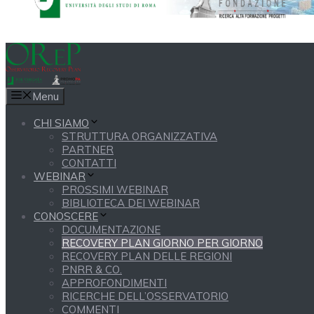
Menu
CHI SIAMO
STRUTTURA ORGANIZZATIVA
PARTNER
CONTATTI
WEBINAR
PROSSIMI WEBINAR
BIBLIOTECA DEI WEBINAR
CONOSCERE
DOCUMENTAZIONE
RECOVERY PLAN GIORNO PER GIORNO
RECOVERY PLAN DELLE REGIONI
PNRR & CO.
APPROFONDIMENTI
RICERCHE DELL’OSSERVATORIO
COMMENTI