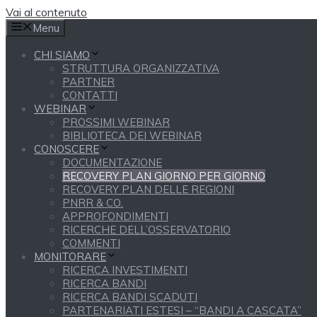
Vai al contenuto
Menu
CHI SIAMO
STRUTTURA ORGANIZZATIVA
PARTNER
CONTATTI
WEBINAR
PROSSIMI WEBINAR
BIBLIOTECA DEI WEBINAR
CONOSCERE
DOCUMENTAZIONE
RECOVERY PLAN GIORNO PER GIORNO
RECOVERY PLAN DELLE REGIONI
PNRR & CO.
APPROFONDIMENTI
RICERCHE DELL’OSSERVATORIO
COMMENTI
MONITORARE
RICERCA INVESTIMENTI
RICERCA BANDI
RICERCA BANDI SCADUTI
PARTENARIATI ESTESI – “BANDI A CASCATA”