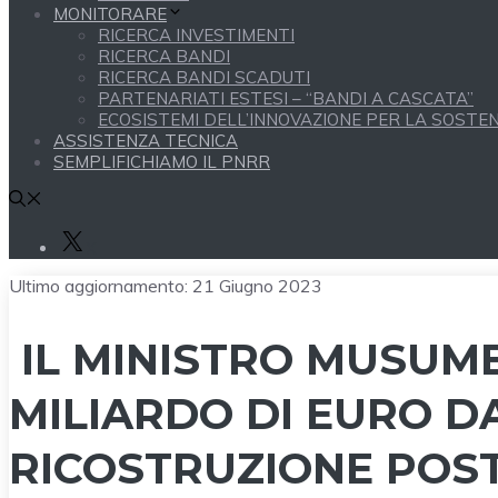
MONITORARE
RICERCA INVESTIMENTI
RICERCA BANDI
RICERCA BANDI SCADUTI
PARTENARIATI ESTESI – “BANDI A CASCATA”
ECOSISTEMI DELL’INNOVAZIONE PER LA SOSTENI
ASSISTENZA TECNICA
SEMPLIFICHIAMO IL PNRR
X
Ultimo aggiornamento:
21 Giugno 2023
IL MINISTRO MUSUM
MILIARDO DI EURO D
RICOSTRUZIONE POS