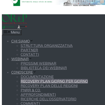
Menu
CHI SIAMO
STRUTTURA ORGANIZZATIVA
PARTNER
CONTATTI
WEBINAR
PROSSIMI WEBINAR
BIBLIOTECA DEI WEBINAR
CONOSCERE
DOCUMENTAZIONE
RECOVERY PLAN GIORNO PER GIORNO
RECOVERY PLAN DELLE REGIONI
PNRR & CO.
APPROFONDIMENTI
RICERCHE DELL’OSSERVATORIO
COMMENTI