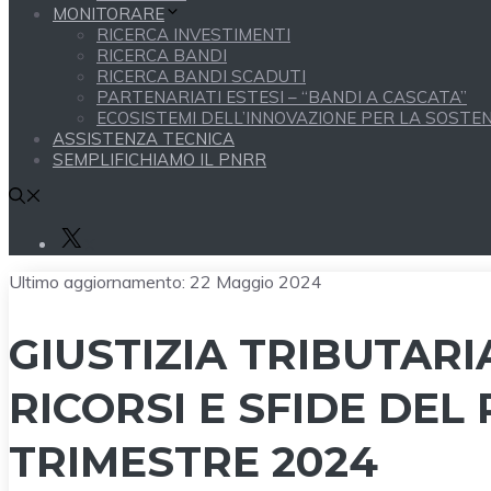
MONITORARE
RICERCA INVESTIMENTI
RICERCA BANDI
RICERCA BANDI SCADUTI
PARTENARIATI ESTESI – “BANDI A CASCATA”
ECOSISTEMI DELL’INNOVAZIONE PER LA SOSTENI
ASSISTENZA TECNICA
SEMPLIFICHIAMO IL PNRR
X
Ultimo aggiornamento:
22 Maggio 2024
GIUSTIZIA TRIBUTARI
RICORSI E SFIDE DEL
TRIMESTRE 2024