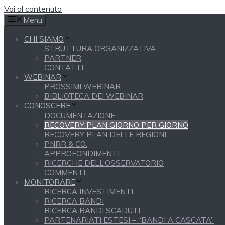
Vai al contenuto
Menu
CHI SIAMO
STRUTTURA ORGANIZZATIVA
PARTNER
CONTATTI
WEBINAR
PROSSIMI WEBINAR
BIBLIOTECA DEI WEBINAR
CONOSCERE
DOCUMENTAZIONE
RECOVERY PLAN GIORNO PER GIORNO
RECOVERY PLAN DELLE REGIONI
PNRR & CO.
APPROFONDIMENTI
RICERCHE DELL’OSSERVATORIO
COMMENTI
MONITORARE
RICERCA INVESTIMENTI
RICERCA BANDI
RICERCA BANDI SCADUTI
PARTENARIATI ESTESI – “BANDI A CASCATA”