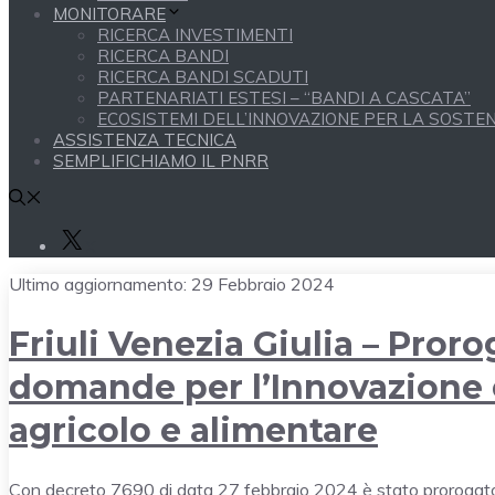
MONITORARE
RICERCA INVESTIMENTI
RICERCA BANDI
RICERCA BANDI SCADUTI
PARTENARIATI ESTESI – “BANDI A CASCATA”
ECOSISTEMI DELL’INNOVAZIONE PER LA SOSTENI
ASSISTENZA TECNICA
SEMPLIFICHIAMO IL PNRR
X
Ultimo aggiornamento:
29 Febbraio 2024
Friuli Venezia Giulia – Proro
domande per l’Innovazione 
agricolo e alimentare
Con decreto 7690 di data 27 febbraio 2024 è stato prorogat