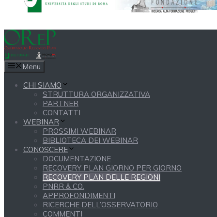
Menu
CHI SIAMO
STRUTTURA ORGANIZZATIVA
PARTNER
CONTATTI
WEBINAR
PROSSIMI WEBINAR
BIBLIOTECA DEI WEBINAR
CONOSCERE
DOCUMENTAZIONE
RECOVERY PLAN GIORNO PER GIORNO
RECOVERY PLAN DELLE REGIONI
PNRR & CO.
APPROFONDIMENTI
RICERCHE DELL’OSSERVATORIO
COMMENTI