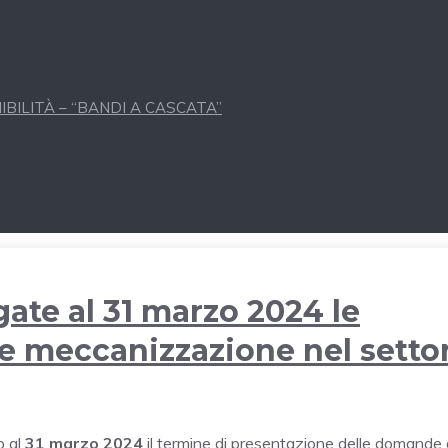
BILITÀ – “BANDI A CASCATA”
gate al 31 marzo 2024 le
e meccanizzazione nel setto
o al
31 marzo 2024
il termine di presentazione delle domande 