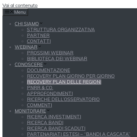
Vai al contenuto
Menu
CHI SIAMO
STRUTTURA ORGANIZZATIVA
PARTNER
CONTATTI
WEBINAR
PROSSIMI WEBINAR
BIBLIOTECA DEI WEBINAR
CONOSCERE
DOCUMENTAZIONE
RECOVERY PLAN GIORNO PER GIORNO
RECOVERY PLAN DELLE REGIONI
PNRR & CO.
APPROFONDIMENTI
RICERCHE DELL’OSSERVATORIO
COMMENTI
MONITORARE
RICERCA INVESTIMENTI
RICERCA BANDI
RICERCA BANDI SCADUTI
PARTENARIATI ESTESI – “BANDI A CASCATA”