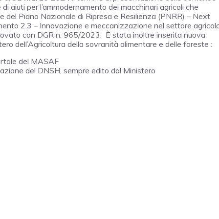
 di aiuti per l’ammodernamento dei macchinari agricoli che
ione del Piano Nazionale di Ripresa e Resilienza (PNRR) – Next
nto 2.3 – Innovazione e meccanizzazione nel settore agricol
provato con DGR n. 965/2023. È stata inoltre inserita nuova
ro dell’Agricoltura della sovranità alimentare e delle foreste :
portale del MASAF
tazione del DNSH, sempre edito dal Ministero