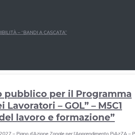
BILITÀ – “BANDI A CASCATA”
so pubblico per il Programma
i Lavoratori – GOL” – M5C1
e del lavoro e formazione”
027 – Piano d’Azione Zonale per l’Apprendimento PiAzZA – P