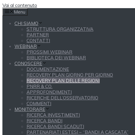
Vai al contenuto
Menu
CHI SIAMO
STRUTTURA ORGANIZZATIVA
PARTNER
CONTATTI
WEBINAR
PROSSIMI WEBINAR
BIBLIOTECA DEI WEBINAR
CONOSCERE
DOCUMENTAZIONE
RECOVERY PLAN GIORNO PER GIORNO
RECOVERY PLAN DELLE REGIONI
PNRR & CO.
APPROFONDIMENTI
RICERCHE DELL’OSSERVATORIO
COMMENTI
MONITORARE
RICERCA INVESTIMENTI
RICERCA BANDI
RICERCA BANDI SCADUTI
PARTENARIATI ESTESI – “BANDI A CASCATA”