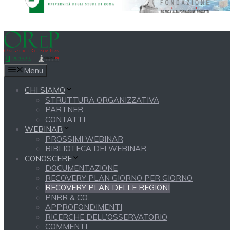
Menu
CHI SIAMO
STRUTTURA ORGANIZZATIVA
PARTNER
CONTATTI
WEBINAR
PROSSIMI WEBINAR
BIBLIOTECA DEI WEBINAR
CONOSCERE
DOCUMENTAZIONE
RECOVERY PLAN GIORNO PER GIORNO
RECOVERY PLAN DELLE REGIONI
PNRR & CO.
APPROFONDIMENTI
RICERCHE DELL’OSSERVATORIO
COMMENTI