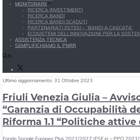
MONITORARE
RICERCA INVESTIMENTI
RICERCA BANDI
RICERCA BANDI SCADUTI
PARTENARIATI ESTESI – “BANDI A CASCATA”
ECOSISTEMI DELL’INNOVAZIONE PER LA SOSTENI
ASSISTENZA TECNICA
SEMPLIFICHIAMO IL PNRR
X
Ultimo aggiornamento:
31 Ottobre 2023
Friuli Venezia Giulia – Avvi
“Garanzia di Occupabilità de
Riforma 1.1 “Politiche attiv
Fondo Sociale Europeo Plus 2021/2027 (FSE+) – PPO 2021/2