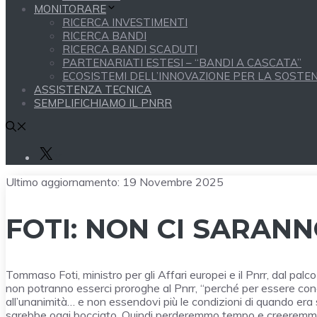
MONITORARE
RICERCA INVESTIMENTI
RICERCA BANDI
RICERCA BANDI SCADUTI
PARTENARIATI ESTESI – “BANDI A CASCATA”
ECOSISTEMI DELL’INNOVAZIONE PER LA SOSTENI
ASSISTENZA TECNICA
SEMPLIFICHIAMO IL PNRR
X
Ultimo aggiornamento:
19 Novembre 2025
FOTI: NON CI SARAN
Tommaso Foti, ministro per gli Affari europei e il Pnrr, dal pal
non potranno esserci proroghe al Pnrr, “perché per essere con
all’unanimità… e non essendovi più le condizioni di quando era 
sarebbe oggi bocciato. Quindi perderemmo tempo e creeremmo fals