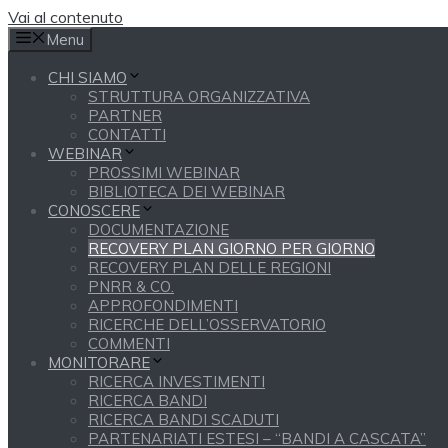
Vai al contenuto
Menu
CHI SIAMO
STRUTTURA ORGANIZZATIVA
PARTNER
CONTATTI
WEBINAR
PROSSIMI WEBINAR
BIBLIOTECA DEI WEBINAR
CONOSCERE
DOCUMENTAZIONE
RECOVERY PLAN GIORNO PER GIORNO
RECOVERY PLAN DELLE REGIONI
PNRR & CO.
APPROFONDIMENTI
RICERCHE DELL’OSSERVATORIO
COMMENTI
MONITORARE
RICERCA INVESTIMENTI
RICERCA BANDI
RICERCA BANDI SCADUTI
PARTENARIATI ESTESI – “BANDI A CASCATA”