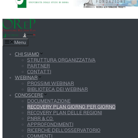
Menu
CHI SIAMO
STRUTTURA ORGANIZZATIVA
PARTNER
CONTATTI
WEBINAR
PROSSIMI WEBINAR
BIBLIOTECA DEI WEBINAR
CONOSCERE
DOCUMENTAZIONE
RECOVERY PLAN GIORNO PER GIORNO
RECOVERY PLAN DELLE REGIONI
PNRR & CO.
APPROFONDIMENTI
RICERCHE DELL’OSSERVATORIO
COMMENTI