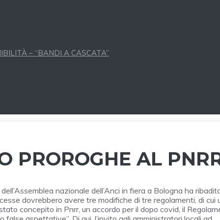
BILITÀ – “BANDI A CASCATA”
NO PROROGHE AL PNR
co dell’Assemblea nazionale dell’Anci in fiera a Bologna ha ribadit
cesse dovrebbero avere tre modifiche di tre regolamenti, di cui 
stato concepito in Pnrr, un accordo per il dopo covid, il Regola
e aspettative”. Di qui, l’invito agli amministratori locali ad