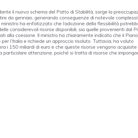
rdante il nuovo schema del Patto di Stabilità, sorge la preoccupa
rtire da gennaio, generando conseguenze di notevole complessi
Il ministro ha enfatizzato che l’adozione della flessibilità potreb
lle considerevoli risorse disponibili, sia quelle provenienti dal P
ti alla coesione. Il ministro ha chiaramente indicato che il Piano
per l’Italia e richiede un approccio risoluto. Tuttavia, ha voluto
ra i 150 miliardi di euro e che queste risorse vengono acquisite
a particolare attenzione, poiché si tratta di risorse che impong