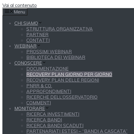
Vai al contenuto
Menu
CHI SIAMO
STRUTTURA ORGANIZZATIVA
PARTNER
CONTATTI
WEBINAR
PROSSIMI WEBINAR
BIBLIOTECA DEI WEBINAR
CONOSCERE
DOCUMENTAZIONE
RECOVERY PLAN GIORNO PER GIORNO
RECOVERY PLAN DELLE REGIONI
PNRR & CO.
APPROFONDIMENTI
RICERCHE DELL’OSSERVATORIO
COMMENTI
MONITORARE
RICERCA INVESTIMENTI
RICERCA BANDI
RICERCA BANDI SCADUTI
PARTENARIATI ESTESI – “BANDI A CASCATA”