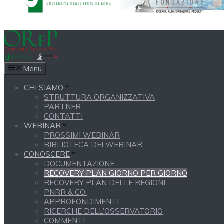
Menu
CHI SIAMO
STRUTTURA ORGANIZZATIVA
PARTNER
CONTATTI
WEBINAR
PROSSIMI WEBINAR
BIBLIOTECA DEI WEBINAR
CONOSCERE
DOCUMENTAZIONE
RECOVERY PLAN GIORNO PER GIORNO
RECOVERY PLAN DELLE REGIONI
PNRR & CO.
APPROFONDIMENTI
RICERCHE DELL’OSSERVATORIO
COMMENTI