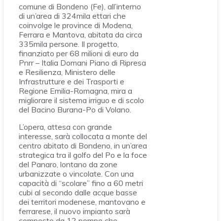
comune di Bondeno (Fe), all’interno
di un’area di 324mila ettari che
coinvolge le province di Modena,
Ferrara e Mantova, abitata da circa
335mila persone. Il progetto,
finanziato per 68 milioni di euro da
Pnrr – Italia Domani Piano di Ripresa
e Resilienza, Ministero delle
Infrastrutture e dei Trasporti e
Regione Emilia-Romagna, mira a
migliorare il sistema irriguo e di scolo
del Bacino Burana-Po di Volano.
L’opera, attesa con grande
interesse, sarà collocata a monte del
centro abitato di Bondeno, in un’area
strategica tra il golfo del Po e la foce
del Panaro, lontano da zone
urbanizzate o vincolate. Con una
capacità di “scolare” fino a 60 metri
cubi al secondo dalle acque basse
dei territori modenese, mantovano e
ferrarese, il nuovo impianto sarà
composto da 12 pompe che