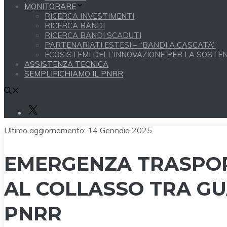
MONITORARE
RICERCA INVESTIMENTI
RICERCA BANDI
RICERCA BANDI SCADUTI
PARTENARIATI ESTESI – “BANDI A CASCATA”
ECOSISTEMI DELL’INNOVAZIONE PER LA SOSTENI
ASSISTENZA TECNICA
SEMPLIFICHIAMO IL PNRR
X
Ultimo aggiornamento:
14 Gennaio 2025
EMERGENZA TRASPORT
AL COLLASSO TRA GU
PNRR