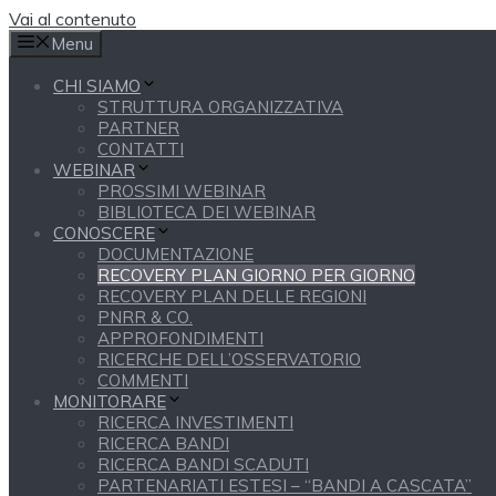
Vai al contenuto
Menu
CHI SIAMO
STRUTTURA ORGANIZZATIVA
PARTNER
CONTATTI
WEBINAR
PROSSIMI WEBINAR
BIBLIOTECA DEI WEBINAR
CONOSCERE
DOCUMENTAZIONE
RECOVERY PLAN GIORNO PER GIORNO
RECOVERY PLAN DELLE REGIONI
PNRR & CO.
APPROFONDIMENTI
RICERCHE DELL’OSSERVATORIO
COMMENTI
MONITORARE
RICERCA INVESTIMENTI
RICERCA BANDI
RICERCA BANDI SCADUTI
PARTENARIATI ESTESI – “BANDI A CASCATA”