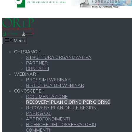
Menu
CHI SIAMO
STRUTTURA ORGANIZZATIVA
PARTNER
CONTATTI
WEBINAR
PROSSIMI WEBINAR
BIBLIOTECA DEI WEBINAR
CONOSCERE
DOCUMENTAZIONE
RECOVERY PLAN GIORNO PER GIORNO
RECOVERY PLAN DELLE REGIONI
PNRR & CO.
APPROFONDIMENTI
RICERCHE DELL’OSSERVATORIO
COMMENTI