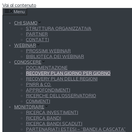
Vai al contenuto
Menu
CHI SIAMO
STRUTTURA ORGANIZZATIVA
PARTNER
CONTATTI
WEBINAR
PROSSIMI WEBINAR
BIBLIOTECA DEI WEBINAR
CONOSCERE
DOCUMENTAZIONE
RECOVERY PLAN GIORNO PER GIORNO
RECOVERY PLAN DELLE REGIONI
PNRR & CO.
APPROFONDIMENTI
RICERCHE DELL’OSSERVATORIO
COMMENTI
MONITORARE
RICERCA INVESTIMENTI
RICERCA BANDI
RICERCA BANDI SCADUTI
PARTENARIATI ESTESI – “BANDI A CASCATA”