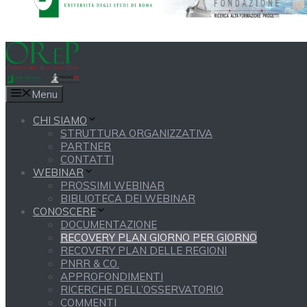
Menu
CHI SIAMO
STRUTTURA ORGANIZZATIVA
PARTNER
CONTATTI
WEBINAR
PROSSIMI WEBINAR
BIBLIOTECA DEI WEBINAR
CONOSCERE
DOCUMENTAZIONE
RECOVERY PLAN GIORNO PER GIORNO
RECOVERY PLAN DELLE REGIONI
PNRR & CO.
APPROFONDIMENTI
RICERCHE DELL’OSSERVATORIO
COMMENTI