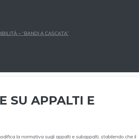
BILITÀ – “BANDI A CASCATA”
E SU APPALTI E
difica la normativa sugli appalti e subappalti, stabilendo che il