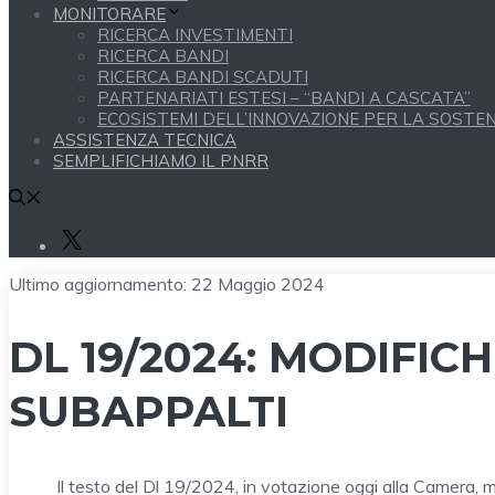
MONITORARE
RICERCA INVESTIMENTI
RICERCA BANDI
RICERCA BANDI SCADUTI
PARTENARIATI ESTESI – “BANDI A CASCATA”
ECOSISTEMI DELL’INNOVAZIONE PER LA SOSTENI
ASSISTENZA TECNICA
SEMPLIFICHIAMO IL PNRR
X
Ultimo aggiornamento:
22 Maggio 2024
DL 19/2024: MODIFICH
SUBAPPALTI
Il testo del Dl 19/2024, in votazione oggi alla Camera, mo