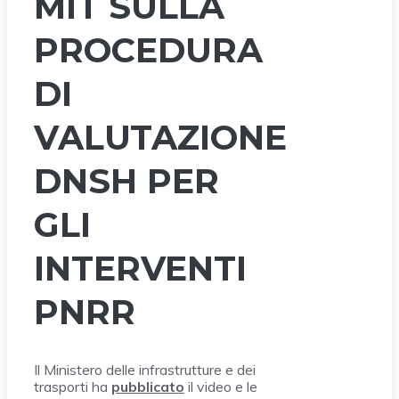
MIT SULLA
PROCEDURA
DI
VALUTAZIONE
DNSH PER
GLI
INTERVENTI
PNRR
Il Ministero delle infrastrutture e dei
trasporti ha
pubblicato
il video e le