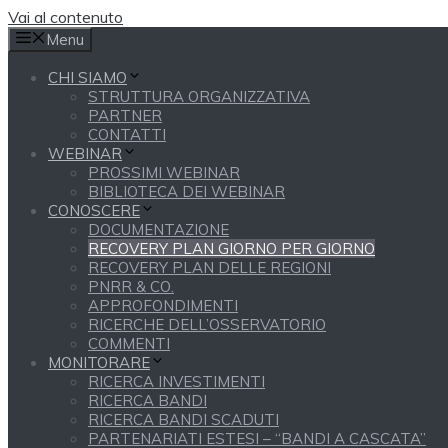
Vai al contenuto
Menu
CHI SIAMO
STRUTTURA ORGANIZZATIVA
PARTNER
CONTATTI
WEBINAR
PROSSIMI WEBINAR
BIBLIOTECA DEI WEBINAR
CONOSCERE
DOCUMENTAZIONE
RECOVERY PLAN GIORNO PER GIORNO
RECOVERY PLAN DELLE REGIONI
PNRR & CO.
APPROFONDIMENTI
RICERCHE DELL’OSSERVATORIO
COMMENTI
MONITORARE
RICERCA INVESTIMENTI
RICERCA BANDI
RICERCA BANDI SCADUTI
PARTENARIATI ESTESI – “BANDI A CASCATA”