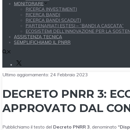
MONITORARE
RICERCA INVESTIMENTI
RICERCA BANDI
RICERCA BANDI SCADUTI
PARTENARIATI ESTESI – “BANDI A CASCATA”
ECOSISTEMI DELL’INNOVAZIONE PER LA SOSTENI
ASSISTENZA TECNICA
SEMPLIFICHIAMO IL PNRR
X
Ultimo aggiornamento:
24 Febbraio 2023
DECRETO PNRR 3: ECC
APPROVATO DAL CONS
Pubblichiamo il testo del
Decreto PNRR 3
, denominato
“Disp