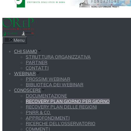
Menu
CHI SIAMO
STRUTTURA ORGANIZZATIVA
PARTNER
CONTATTI
WEBINAR
PROSSIMI WEBINAR
BIBLIOTECA DEI WEBINAR
CONOSCERE
DOCUMENTAZIONE
RECOVERY PLAN GIORNO PER GIORNO
RECOVERY PLAN DELLE REGIONI
PNRR & CO.
APPROFONDIMENTI
RICERCHE DELL’OSSERVATORIO
COMMENTI