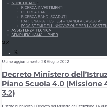
MONITORARE
RICERCA INVESTIMENTI
RICERCA BANDI
RICERCA BANDI SCADUTI
PARTENARIATI ESTESI – “BANDI A CASCATA”
ECOSISTEMI DELL’INNOVAZIONE PER LA SOSTENI
ASSISTENZA TECNICA
SEMPLIFICHIAMO IL PNRR
X
Ultimo aggiornamento:
28 Giugno 2022
Decreto Ministero dell’Istru
Piano Scuola 4.0 (Missione
3.2)
È stato pubblicato il
Decreto del Ministro dell’istruzione 14 gi