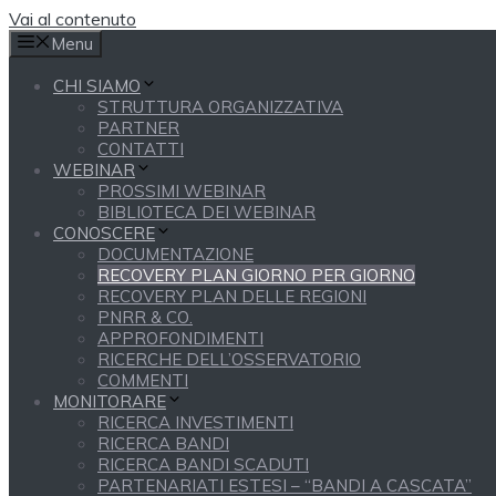
Vai al contenuto
Menu
CHI SIAMO
STRUTTURA ORGANIZZATIVA
PARTNER
CONTATTI
WEBINAR
PROSSIMI WEBINAR
BIBLIOTECA DEI WEBINAR
CONOSCERE
DOCUMENTAZIONE
RECOVERY PLAN GIORNO PER GIORNO
RECOVERY PLAN DELLE REGIONI
PNRR & CO.
APPROFONDIMENTI
RICERCHE DELL’OSSERVATORIO
COMMENTI
MONITORARE
RICERCA INVESTIMENTI
RICERCA BANDI
RICERCA BANDI SCADUTI
PARTENARIATI ESTESI – “BANDI A CASCATA”