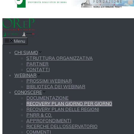
Menu
CHI SIAMO
STRUTTURA ORGANIZZATIVA
PARTNER
CONTATTI
WEBINAR
PROSSIMI WEBINAR
BIBLIOTECA DEI WEBINAR
CONOSCERE
DOCUMENTAZIONE
RECOVERY PLAN GIORNO PER GIORNO
RECOVERY PLAN DELLE REGIONI
PNRR & CO.
APPROFONDIMENTI
RICERCHE DELL’OSSERVATORIO
COMMENTI