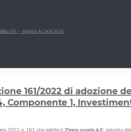
BILITÀ – “BANDI A CASCATA”
zione 161/2022 di adozione de
 4, Componente 1, Investimen
ugno 2022, n. 161
, che adotta il “
Piano scuola 4.0
“, previsto dal