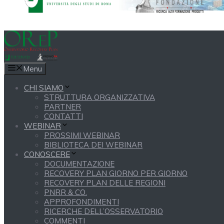
Menu
CHI SIAMO
STRUTTURA ORGANIZZATIVA
PARTNER
CONTATTI
WEBINAR
PROSSIMI WEBINAR
BIBLIOTECA DEI WEBINAR
CONOSCERE
DOCUMENTAZIONE
RECOVERY PLAN GIORNO PER GIORNO
RECOVERY PLAN DELLE REGIONI
PNRR & CO.
APPROFONDIMENTI
RICERCHE DELL’OSSERVATORIO
COMMENTI