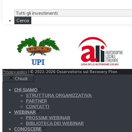
Privacy policy
|
© 2022-2026 Osservatorio sul Recovery Plan
Chiudi
CHI SIAMO
STRUTTURA ORGANIZZATIVA
PARTNER
CONTATTI
WEBINAR
PROSSIMI WEBINAR
BIBLIOTECA DEI WEBINAR
CONOSCERE