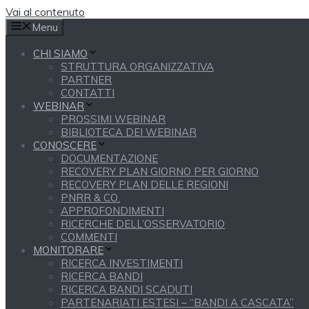
Vai al contenuto
Menu
CHI SIAMO
STRUTTURA ORGANIZZATIVA
PARTNER
CONTATTI
WEBINAR
PROSSIMI WEBINAR
BIBLIOTECA DEI WEBINAR
CONOSCERE
DOCUMENTAZIONE
RECOVERY PLAN GIORNO PER GIORNO
RECOVERY PLAN DELLE REGIONI
PNRR & CO.
APPROFONDIMENTI
RICERCHE DELL’OSSERVATORIO
COMMENTI
MONITORARE
RICERCA INVESTIMENTI
RICERCA BANDI
RICERCA BANDI SCADUTI
PARTENARIATI ESTESI – “BANDI A CASCATA”