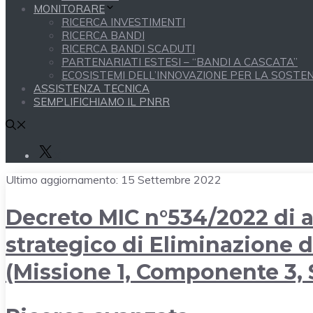
MONITORARE
RICERCA INVESTIMENTI
RICERCA BANDI
RICERCA BANDI SCADUTI
PARTENARIATI ESTESI – “BANDI A CASCATA”
ECOSISTEMI DELL’INNOVAZIONE PER LA SOSTENI
ASSISTENZA TECNICA
SEMPLIFICHIAMO IL PNRR
X
Ultimo aggiornamento:
15 Settembre 2022
Decreto MIC n°534/2022 di 
strategico di Eliminazione d
(Missione 1, Componente 3, 