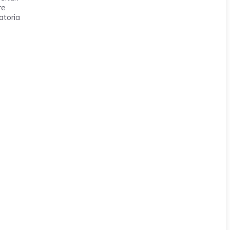
re
atoria