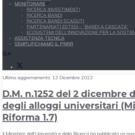
MONITORARE
RICERCA INVESTIMENTI
RICERCA BANDI
RICERCA BANDI SCADUTI
PARTENARIATI ESTESI – “BANDI A CASCATA”
ECOSISTEMI DELL’INNOVAZIONE PER LA SOSTENI
ASSISTENZA TECNICA
SEMPLIFICHIAMO IL PNRR
X
Ultimo aggiornamento:
12 Dicembre 2022
D.M. n.1252 del 2 dicembre 
degli alloggi universitari (
Riforma 1.7)
Il Ministero dell’Università e della Ricerca ha pubblicato un nu