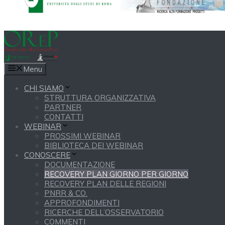
Menu
CHI SIAMO
STRUTTURA ORGANIZZATIVA
PARTNER
CONTATTI
WEBINAR
PROSSIMI WEBINAR
BIBLIOTECA DEI WEBINAR
CONOSCERE
DOCUMENTAZIONE
RECOVERY PLAN GIORNO PER GIORNO
RECOVERY PLAN DELLE REGIONI
PNRR & CO.
APPROFONDIMENTI
RICERCHE DELL’OSSERVATORIO
COMMENTI