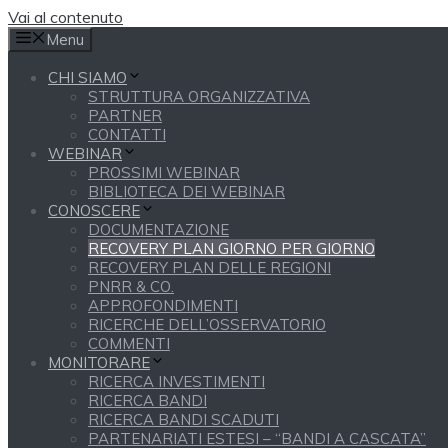
Vai al contenuto
Menu
CHI SIAMO
STRUTTURA ORGANIZZATIVA
PARTNER
CONTATTI
WEBINAR
PROSSIMI WEBINAR
BIBLIOTECA DEI WEBINAR
CONOSCERE
DOCUMENTAZIONE
RECOVERY PLAN GIORNO PER GIORNO
RECOVERY PLAN DELLE REGIONI
PNRR & CO.
APPROFONDIMENTI
RICERCHE DELL’OSSERVATORIO
COMMENTI
MONITORARE
RICERCA INVESTIMENTI
RICERCA BANDI
RICERCA BANDI SCADUTI
PARTENARIATI ESTESI – “BANDI A CASCATA”