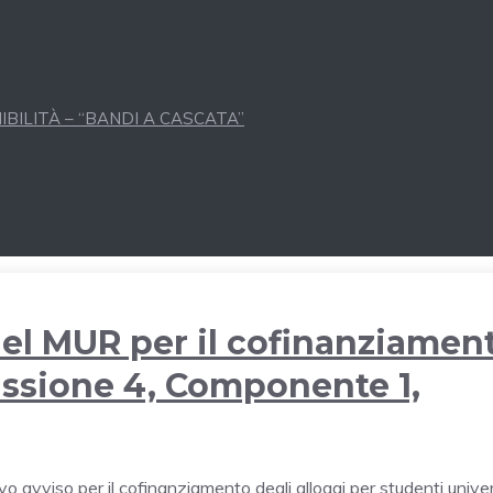
BILITÀ – “BANDI A CASCATA”
del MUR per il cofinanziamen
Missione 4, Componente 1,
ovo
avviso
per il cofinanziamento degli alloggi per studenti univer