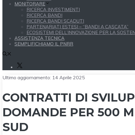
MONITORARE
RICERCA INVESTIMENTI
RICERCA BANDI
RICERCA BANDI SCADUTI
PARTENARIATI ESTESI – “BANDI A CASCATA”
ECOSISTEMI DELL’INNOVAZIONE PER LA SOSTENI
ASSISTENZA TECNICA
SEMPLIFICHIAMO IL PNRR
X
Ultimo aggiornamento:
14 Aprile 2025
CONTRATTI DI SVILUPP
DOMANDE PER 500 MI
SUD