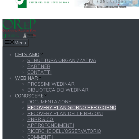
Menu
CHI SIAMO
STRUTTURA ORGANIZZATIVA
PARTNER
CONTATTI
WEBINAR
PROSSIMI WEBINAR
BIBLIOTECA DEI WEBINAR
CONOSCERE
DOCUMENTAZIONE
RECOVERY PLAN GIORNO PER GIORNO
RECOVERY PLAN DELLE REGIONI
PNRR & CO.
APPROFONDIMENTI
RICERCHE DELL’OSSERVATORIO
COMMENTI