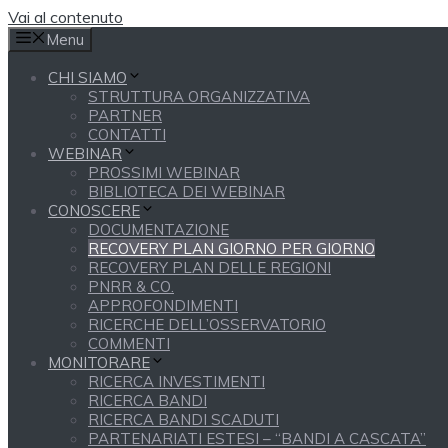
Vai al contenuto
Menu
CHI SIAMO
STRUTTURA ORGANIZZATIVA
PARTNER
CONTATTI
WEBINAR
PROSSIMI WEBINAR
BIBLIOTECA DEI WEBINAR
CONOSCERE
DOCUMENTAZIONE
RECOVERY PLAN GIORNO PER GIORNO
RECOVERY PLAN DELLE REGIONI
PNRR & CO.
APPROFONDIMENTI
RICERCHE DELL’OSSERVATORIO
COMMENTI
MONITORARE
RICERCA INVESTIMENTI
RICERCA BANDI
RICERCA BANDI SCADUTI
PARTENARIATI ESTESI – “BANDI A CASCATA”