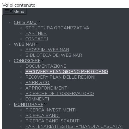
Vai al contenuto
Menu
CHI SIAMO
STRUTTURA ORGANIZZATIVA
PARTNER
CONTATTI
WEBINAR
PROSSIMI WEBINAR
BIBLIOTECA DEI WEBINAR
CONOSCERE
DOCUMENTAZIONE
RECOVERY PLAN GIORNO PER GIORNO
RECOVERY PLAN DELLE REGIONI
PNRR & CO.
APPROFONDIMENTI
RICERCHE DELL’OSSERVATORIO
COMMENTI
MONITORARE
RICERCA INVESTIMENTI
RICERCA BANDI
RICERCA BANDI SCADUTI
PARTENARIATI ESTESI – “BANDI A CASCATA”