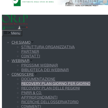
Menu
CHI SIAMO
STRUTTURA ORGANIZZATIVA
PARTNER
CONTATTI
WEBINAR
PROSSIMI WEBINAR
BIBLIOTECA DEI WEBINAR
CONOSCERE
DOCUMENTAZIONE
RECOVERY PLAN GIORNO PER GIORNO
RECOVERY PLAN DELLE REGIONI
PNRR & CO.
APPROFONDIMENTI
RICERCHE DELL’OSSERVATORIO
COMMENTI