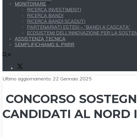
MONITORARE
RICERCA INVESTIMENTI
RICERCA BANDI
RICERCA BANDI SCADUTI
PARTENARIATI ESTESI – “BANDI A CASCATA”
ECOSISTEMI DELL’INNOVAZIONE PER LA SOSTENI
ASSISTENZA TECNICA
SEMPLIFICHIAMO IL PNRR
X
Ultimo aggiornamento:
22 Gennaio 2025
CONCORSO SOSTEGNO
CANDIDATI AL NORD 