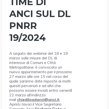
TIME DI
ANCI SUL DL
PNRR
19/2024
A seguito dei webinar del 18 e 19
marzo sulle misure del DL di
interesse di Comuni e Città
Metropolitane, è convocato un
nuovo appuntamento per il prossimo
27 marzo alle ore 15 nel corso del
quale saranno date risposte ai molti
quesiti pervenuti e ad altri che
possono essere inviati entro venerdì
22 marzo all’indirizzo
mail
chiediloadanci@anci.it
.
Aprirà i lavori il Vice Segretario
Generale Anci
Stefania Dota
, a