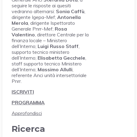
seguire le risposte ai quesiti
vedranno alternarsi:
Sonia Caffù
,
dirigente Igepa-Mef;
Antonella
Merola
, dirigente Ispettorato
Generale Pnrr-Mef;
Rosa
Valentino
, direttore Centrale per la
finanza locale – Ministero
dell’Interno;
Luigi Russo Staff
,
supporto tecnico ministero
dell’Interno;
Elisabetta Gecchele
,
staff supporto tecnico Ministero
dell’Interno;
Massimo Allulli
,
referente Anci unità intersettoriale
Pnrr.
ISCRIVITI
PROGRAMMA
Approfondisci
Ricerca