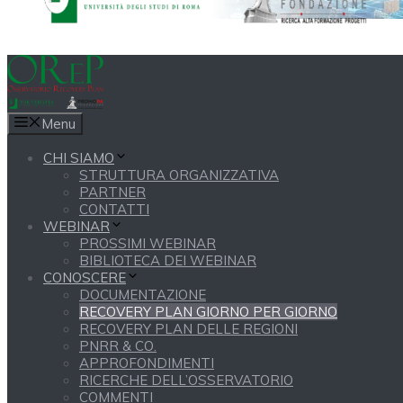
Menu
CHI SIAMO
STRUTTURA ORGANIZZATIVA
PARTNER
CONTATTI
WEBINAR
PROSSIMI WEBINAR
BIBLIOTECA DEI WEBINAR
CONOSCERE
DOCUMENTAZIONE
RECOVERY PLAN GIORNO PER GIORNO
RECOVERY PLAN DELLE REGIONI
PNRR & CO.
APPROFONDIMENTI
RICERCHE DELL’OSSERVATORIO
COMMENTI