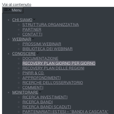
Vai al contenuto
Menu
CHI SIAMO
STRUTTURA ORGANIZZATIVA
PARTNER
CONTATTI
WEBINAR
PROSSIMI WEBINAR
BIBLIOTECA DEI WEBINAR
CONOSCERE
DOCUMENTAZIONE
RECOVERY PLAN GIORNO PER GIORNO
RECOVERY PLAN DELLE REGIONI
PNRR & CO.
APPROFONDIMENTI
RICERCHE DELL’OSSERVATORIO
COMMENTI
MONITORARE
RICERCA INVESTIMENTI
RICERCA BANDI
RICERCA BANDI SCADUTI
PARTENARIATI ESTESI – “BANDI A CASCATA”