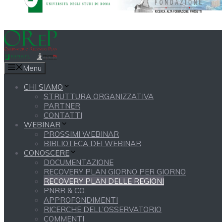
Menu
CHI SIAMO
STRUTTURA ORGANIZZATIVA
PARTNER
CONTATTI
WEBINAR
PROSSIMI WEBINAR
BIBLIOTECA DEI WEBINAR
CONOSCERE
DOCUMENTAZIONE
RECOVERY PLAN GIORNO PER GIORNO
RECOVERY PLAN DELLE REGIONI
PNRR & CO.
APPROFONDIMENTI
RICERCHE DELL’OSSERVATORIO
COMMENTI