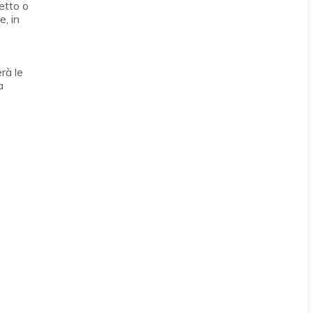
etto o
e, in
rà le
a