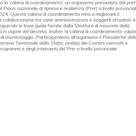
ito la ‘cabina di coordinamento’, un organismo presieduto dal pref
 Piano nazionale di ripresa e resilienza (Pnrr) a livello provincial
2024. Questa cabina di coordinamento mira a migliorare il
la collaborazione tra varie amministrazioni e soggetti attuatori, e
 seguendo le linee guida fornite dalla Struttura di missione della
a in vigore del decreto. Inoltre, la cabina di coordinamento valute
t di monitoraggio. Parteciperanno all’organismo il Presidente dell
neria Territoriale dello Stato, sindaci dei Comuni coinvolti e
ogrammi e degli interventi del Pnrr a livello provinciale.