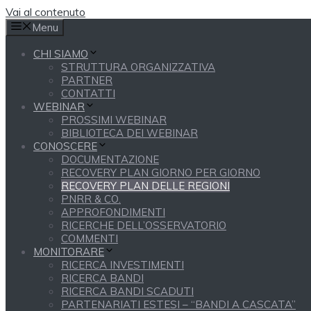
Vai al contenuto
Menu
CHI SIAMO
STRUTTURA ORGANIZZATIVA
PARTNER
CONTATTI
WEBINAR
PROSSIMI WEBINAR
BIBLIOTECA DEI WEBINAR
CONOSCERE
DOCUMENTAZIONE
RECOVERY PLAN GIORNO PER GIORNO
RECOVERY PLAN DELLE REGIONI
PNRR & CO.
APPROFONDIMENTI
RICERCHE DELL’OSSERVATORIO
COMMENTI
MONITORARE
RICERCA INVESTIMENTI
RICERCA BANDI
RICERCA BANDI SCADUTI
PARTENARIATI ESTESI – “BANDI A CASCATA”