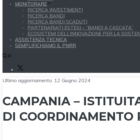
MONITORARE
RICERCA INVESTIMENTI
RICERCA BANDI
RICERCA BANDI SCADUTI
PARTENARIATI ESTESI – “BANDI A CASCATA”
ECOSISTEMI DELL’INNOVAZIONE PER LA SOSTENI
ASSISTENZA TECNICA
SEMPLIFICHIAMO IL PNRR
X
Ultimo aggiornamento:
12 Giugno 2024
CAMPANIA – ISTITUIT
DI COORDINAMENTO