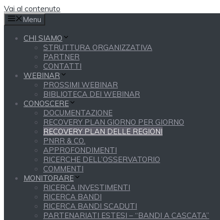
Vai al contenuto
Menu
CHI SIAMO
STRUTTURA ORGANIZZATIVA
PARTNER
CONTATTI
WEBINAR
PROSSIMI WEBINAR
BIBLIOTECA DEI WEBINAR
CONOSCERE
DOCUMENTAZIONE
RECOVERY PLAN GIORNO PER GIORNO
RECOVERY PLAN DELLE REGIONI
PNRR & CO.
APPROFONDIMENTI
RICERCHE DELL’OSSERVATORIO
COMMENTI
MONITORARE
RICERCA INVESTIMENTI
RICERCA BANDI
RICERCA BANDI SCADUTI
PARTENARIATI ESTESI – “BANDI A CASCATA”