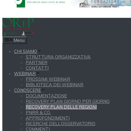
Menu
CHI SIAMO
STRUTTURA ORGANIZZATIVA
PARTNER
CONTATTI
WEBINAR
PROSSIMI WEBINAR
BIBLIOTECA DEI WEBINAR
CONOSCERE
DOCUMENTAZIONE
RECOVERY PLAN GIORNO PER GIORNO
RECOVERY PLAN DELLE REGIONI
PNRR & CO.
APPROFONDIMENTI
RICERCHE DELL’OSSERVATORIO
COMMENTI