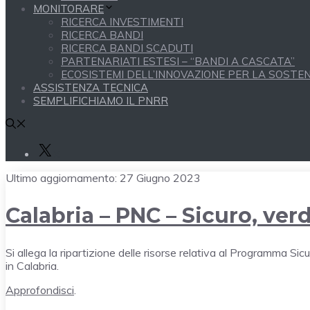
MONITORARE
RICERCA INVESTIMENTI
RICERCA BANDI
RICERCA BANDI SCADUTI
PARTENARIATI ESTESI – “BANDI A CASCATA”
ECOSISTEMI DELL’INNOVAZIONE PER LA SOSTENI
ASSISTENZA TECNICA
SEMPLIFICHIAMO IL PNRR
X
Ultimo aggiornamento:
27 Giugno 2023
Calabria – PNC – Sicuro, verd
Si allega la ripartizione delle risorse relativa al Programma Sicu
in Calabria.
Approfondisci
.