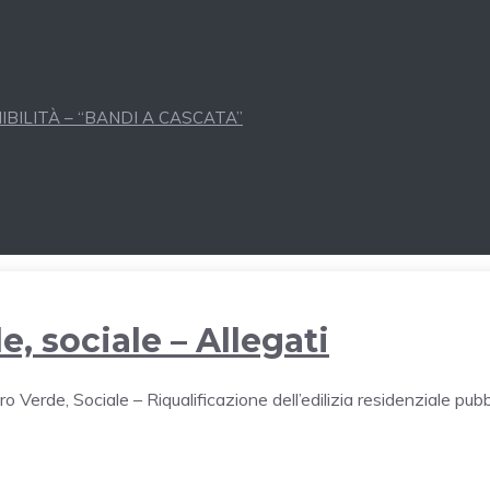
BILITÀ – “BANDI A CASCATA”
e, sociale – Allegati
ro Verde, Sociale – Riqualificazione dell’edilizia residenziale pubb