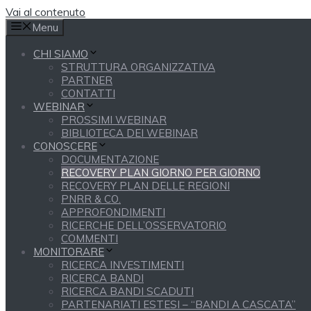
Vai al contenuto
Menu
CHI SIAMO
STRUTTURA ORGANIZZATIVA
PARTNER
CONTATTI
WEBINAR
PROSSIMI WEBINAR
BIBLIOTECA DEI WEBINAR
CONOSCERE
DOCUMENTAZIONE
RECOVERY PLAN GIORNO PER GIORNO
RECOVERY PLAN DELLE REGIONI
PNRR & CO.
APPROFONDIMENTI
RICERCHE DELL’OSSERVATORIO
COMMENTI
MONITORARE
RICERCA INVESTIMENTI
RICERCA BANDI
RICERCA BANDI SCADUTI
PARTENARIATI ESTESI – “BANDI A CASCATA”