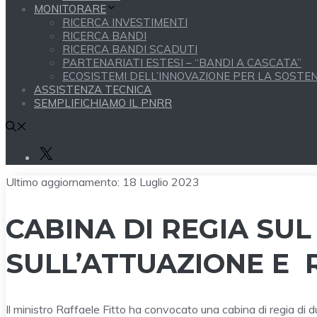
MONITORARE
RICERCA INVESTIMENTI
RICERCA BANDI
RICERCA BANDI SCADUTI
PARTENARIATI ESTESI – “BANDI A CASCATA”
ECOSISTEMI DELL’INNOVAZIONE PER LA SOSTENI
ASSISTENZA TECNICA
SEMPLIFICHIAMO IL PNRR
X
Ultimo aggiornamento:
18 Luglio 2023
CABINA DI REGIA SUL
SULL’ATTUAZIONE E 
Il ministro Raffaele Fitto ha convocato una cabina di regia di 