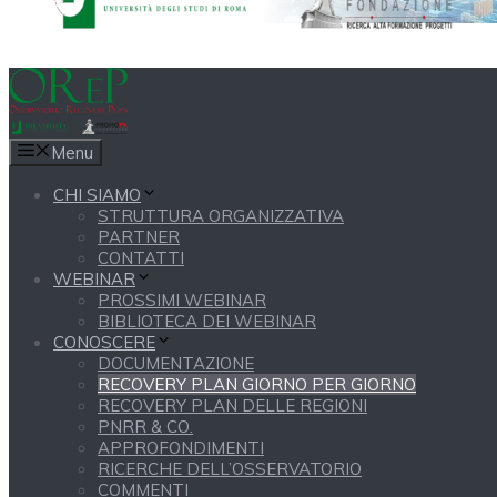
Menu
CHI SIAMO
STRUTTURA ORGANIZZATIVA
PARTNER
CONTATTI
WEBINAR
PROSSIMI WEBINAR
BIBLIOTECA DEI WEBINAR
CONOSCERE
DOCUMENTAZIONE
RECOVERY PLAN GIORNO PER GIORNO
RECOVERY PLAN DELLE REGIONI
PNRR & CO.
APPROFONDIMENTI
RICERCHE DELL’OSSERVATORIO
COMMENTI