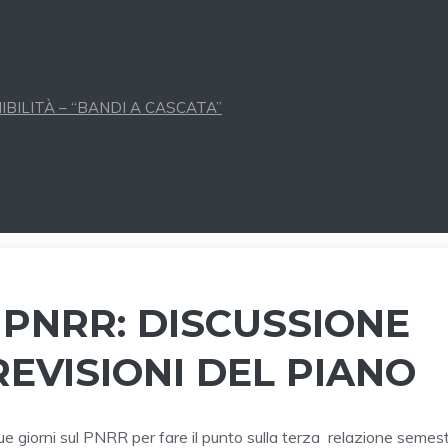
BILITÀ – “BANDI A CASCATA”
 PNRR: DISCUSSIONE
REVISIONI DEL PIANO
due giorni sul PNRR per fare il punto sulla terza relazione semes