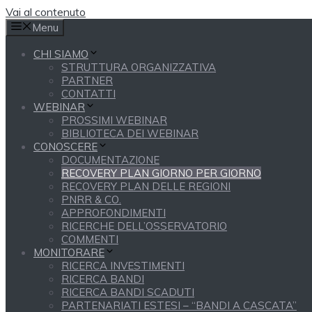
Vai al contenuto
Menu
CHI SIAMO
STRUTTURA ORGANIZZATIVA
PARTNER
CONTATTI
WEBINAR
PROSSIMI WEBINAR
BIBLIOTECA DEI WEBINAR
CONOSCERE
DOCUMENTAZIONE
RECOVERY PLAN GIORNO PER GIORNO
RECOVERY PLAN DELLE REGIONI
PNRR & CO.
APPROFONDIMENTI
RICERCHE DELL’OSSERVATORIO
COMMENTI
MONITORARE
RICERCA INVESTIMENTI
RICERCA BANDI
RICERCA BANDI SCADUTI
PARTENARIATI ESTESI – “BANDI A CASCATA”