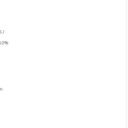
 /
+10%
un