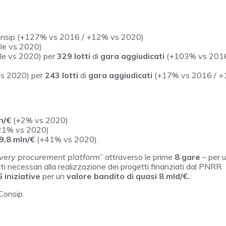
Consip (+127% vs 2016 / +12% vs 2020)
le vs 2020)
le vs 2020) per
329 lotti
di
gara aggiudicati
(+103% vs 2016
s 2020) per
243 lotti
di
gara aggiudicati
(+17% vs 2016 / 
n/€
(+2% vs 2020)
21% vs 2020)
9,8 mln/€
(+41% vs 2020).
very procurement platform
” attraverso le prime
8 gare
– per 
ti necessari alla realizzazione dei progetti finanziati dal PNRR
 iniziative
per un
valore bandito di quasi 8 mld/€.
Consip.