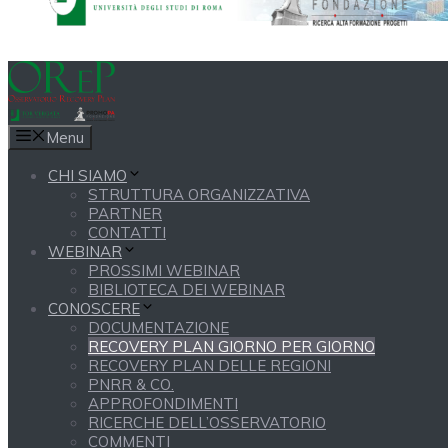
Menu
CHI SIAMO
STRUTTURA ORGANIZZATIVA
PARTNER
CONTATTI
WEBINAR
PROSSIMI WEBINAR
BIBLIOTECA DEI WEBINAR
CONOSCERE
DOCUMENTAZIONE
RECOVERY PLAN GIORNO PER GIORNO
RECOVERY PLAN DELLE REGIONI
PNRR & CO.
APPROFONDIMENTI
RICERCHE DELL’OSSERVATORIO
COMMENTI