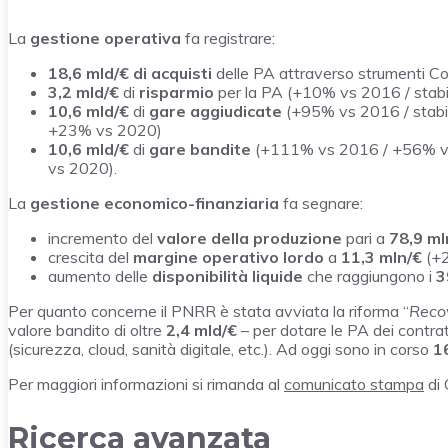
La
gestione operativa
fa registrare:
18,6 mld/€
di acquisti
delle PA attraverso strumenti 
3,2 mld/€
di
risparmio
per la PA (+10% vs 2016 / stabi
10,6 mld/€
di
gare aggiudicate
(+95% vs 2016 / stabi
+23% vs 2020)
10,6 mld/€
di
gare bandite
(+111% vs 2016 / +56% v
vs 2020).
La
gestione economico-finanziaria
fa segnare:
incremento del
valore della produzione
pari a
78,9 ml
crescita del
margine operativo lordo
a
11,3 mln/€
(+
aumento delle
disponibilità liquide
che raggiungono i
3
Per quanto concerne il PNRR è stata avviata la riforma “
Reco
valore bandito di oltre
2,4 mld/€
– per dotare le PA dei contrat
(sicurezza, cloud, sanità digitale, etc.). Ad oggi sono in corso
16
Per maggiori informazioni si rimanda al
comunicato stampa
di 
Ricerca avanzata