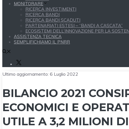
MONITORARE
RICERCA INVESTIMENTI
RICERCA BANDI
RICERCA BANDI SCADUTI
PARTENARIATI ESTESI – “BANDI A CASCATA”
ECOSISTEMI DELL’INNOVAZIONE PER LA SOSTENI
ASSISTENZA TECNICA
SEMPLIFICHIAMO IL PNRR
X
Ultimo aggiornamento:
6 Luglio 2022
BILANCIO 2021 CONSI
ECONOMICI E OPERATI
UTILE A 3,2 MILIONI D