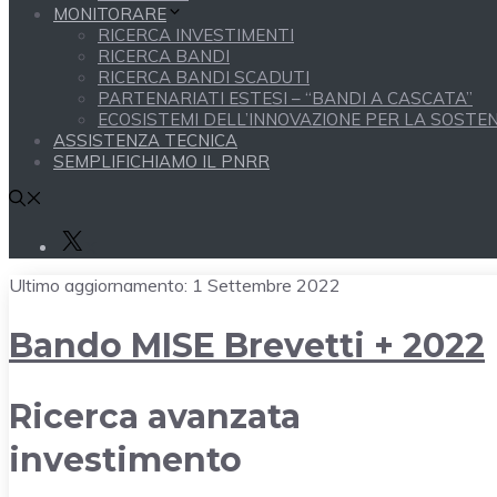
MONITORARE
RICERCA INVESTIMENTI
RICERCA BANDI
RICERCA BANDI SCADUTI
PARTENARIATI ESTESI – “BANDI A CASCATA”
ECOSISTEMI DELL’INNOVAZIONE PER LA SOSTENI
ASSISTENZA TECNICA
SEMPLIFICHIAMO IL PNRR
X
Ultimo aggiornamento:
1 Settembre 2022
Bando MISE Brevetti + 2022
Ricerca avanzata
investimento