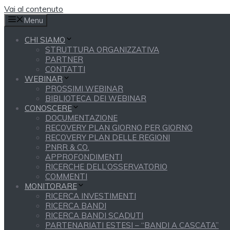
Vai al contenuto
Menu
CHI SIAMO
STRUTTURA ORGANIZZATIVA
PARTNER
CONTATTI
WEBINAR
PROSSIMI WEBINAR
BIBLIOTECA DEI WEBINAR
CONOSCERE
DOCUMENTAZIONE
RECOVERY PLAN GIORNO PER GIORNO
RECOVERY PLAN DELLE REGIONI
PNRR & CO.
APPROFONDIMENTI
RICERCHE DELL’OSSERVATORIO
COMMENTI
MONITORARE
RICERCA INVESTIMENTI
RICERCA BANDI
RICERCA BANDI SCADUTI
PARTENARIATI ESTESI – “BANDI A CASCATA”