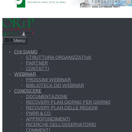
Menu
CHI SIAMO
STRUTTURA ORGANIZZATIVA
PARTNER
CONTATTI
WEBINAR
PROSSIMI WEBINAR
BIBLIOTECA DEI WEBINAR
CONOSCERE
DOCUMENTAZIONE
RECOVERY PLAN GIORNO PER GIORNO
RECOVERY PLAN DELLE REGIONI
PNRR & CO.
APPROFONDIMENTI
RICERCHE DELL’OSSERVATORIO
COMMENTI