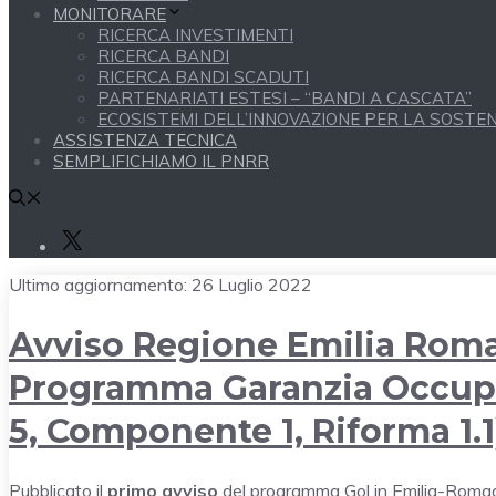
MONITORARE
RICERCA INVESTIMENTI
RICERCA BANDI
RICERCA BANDI SCADUTI
PARTENARIATI ESTESI – “BANDI A CASCATA”
ECOSISTEMI DELL’INNOVAZIONE PER LA SOSTENI
ASSISTENZA TECNICA
SEMPLIFICHIAMO IL PNRR
X
Ultimo aggiornamento:
26 Luglio 2022
Avviso Regione Emilia Roma
Programma Garanzia Occupab
5, Componente 1, Riforma 1.1
Pubblicato il
primo avviso
del
programma Gol
in Emilia-Roma