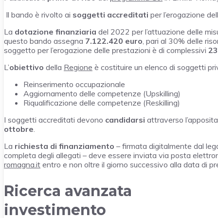
Il bando è rivolto ai
soggetti accreditati
per l’erogazione dell
La
dotazione finanziaria
del 2022 per l’attuazione delle mi
questo bando assegna
7.122.420 euro
, pari al 30% delle ris
soggetto per l’erogazione delle prestazioni è di complessivi
23
L’
obiettivo
della
Regione
è costituire un elenco di soggetti pri
Reinserimento occupazionale
Aggiornamento delle competenze (Upskilling)
Riqualificazione delle competenze (Reskilling)
I soggetti accreditati devono
candidarsi
attraverso l’apposit
ottobre
.
La
richiesta di finanziamento
– firmata digitalmente dal lega
completa degli allegati – deve essere inviata via posta elettro
romagna.it
entro e non oltre il giorno successivo alla data di p
Ricerca avanzata
investimento