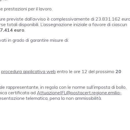
e prestazioni per il lavoro.
sure previste dall’avviso è complessivamente di 23.831.162 eur
orse totali disponibili. L’assegnazione iniziale a favore di ciascun
7.414 euro
.
vati in grado di garantire misure di:
a
procedura applicativa web
entro le ore 12 del prossimo
20
le rappresentante, in regola con le norme sull’imposta di bollo,
nica certificata ad
AttuazioneIFL@postacert.regione.emilia-
resentazione telematica, pena la non ammissibilità.