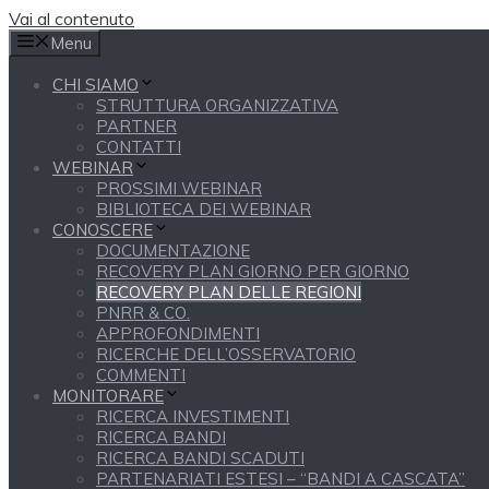
Vai al contenuto
Menu
CHI SIAMO
STRUTTURA ORGANIZZATIVA
PARTNER
CONTATTI
WEBINAR
PROSSIMI WEBINAR
BIBLIOTECA DEI WEBINAR
CONOSCERE
DOCUMENTAZIONE
RECOVERY PLAN GIORNO PER GIORNO
RECOVERY PLAN DELLE REGIONI
PNRR & CO.
APPROFONDIMENTI
RICERCHE DELL’OSSERVATORIO
COMMENTI
MONITORARE
RICERCA INVESTIMENTI
RICERCA BANDI
RICERCA BANDI SCADUTI
PARTENARIATI ESTESI – “BANDI A CASCATA”