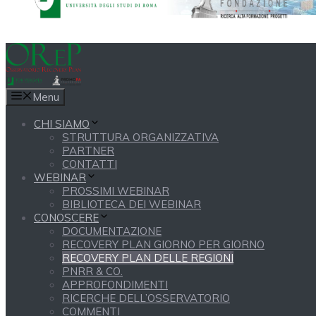
Menu
CHI SIAMO
STRUTTURA ORGANIZZATIVA
PARTNER
CONTATTI
WEBINAR
PROSSIMI WEBINAR
BIBLIOTECA DEI WEBINAR
CONOSCERE
DOCUMENTAZIONE
RECOVERY PLAN GIORNO PER GIORNO
RECOVERY PLAN DELLE REGIONI
PNRR & CO.
APPROFONDIMENTI
RICERCHE DELL’OSSERVATORIO
COMMENTI